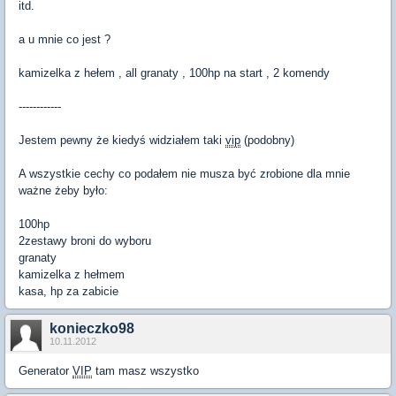
itd.
a u mnie co jest ?
kamizelka z hełem , all granaty , 100hp na start , 2 komendy
------------
Jestem pewny że kiedyś widziałem taki
vip
(podobny)
A wszystkie cechy co podałem nie musza być zrobione dla mnie
ważne żeby było:
100hp
2zestawy broni do wyboru
granaty
kamizelka z hełmem
kasa, hp za zabicie
konieczko98
10.11.2012
Generator
VIP
tam masz wszystko