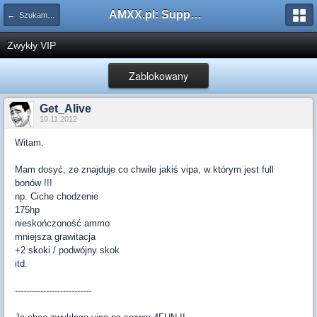
AMXX.pl: Support AMX Mod X i SourceMod
← Szukam pluginu
Zwykły VIP
Zablokowany
Get_Alive
10.11.2012
Witam.
Mam dosyć, ze znajduje co chwile jakiś vipa, w którym jest full
bonów !!!
np. Ciche chodzenie
175hp
nieskończoność ammo
mniejsza grawitacja
+2 skoki / podwójny skok
itd.
---------------------------