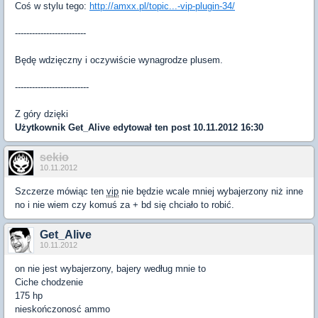
Coś w stylu tego:
http://amxx.pl/topic...-vip-plugin-34/
-------------------------
Będę wdzięczny i oczywiście wynagrodze plusem.
--------------------------
Z góry dzięki
Użytkownik
Get_Alive
edytował ten post 10.11.2012 16:30
sekio
10.11.2012
Szczerze mówiąc ten
vip
nie będzie wcale mniej wybajerzony niż inne
no i nie wiem czy komuś za + bd się chciało to robić.
Get_Alive
10.11.2012
on nie jest wybajerzony, bajery według mnie to
Ciche chodzenie
175 hp
nieskończonosć ammo