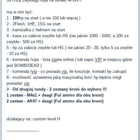
Ja chcę zwykłego vipa na serwer 4FUN !!
ma w nim być:
1 -
100
hp na start ( a nie 150 lub więcej )
2 - 2Flesh, 1HE, 1SG na start
3 - kamizelka z hełmem na start
4 - kasa za zabicie zwykłe lub HS (nie jakieś 1000 - 2000, a 200 za
zwykłe - 500 za HS)
5 - hp za zabicie zwykłe lub HS ( nie jakieś 20 - 30, tylko 5 za zwykłe
- 10 za HS)
6 - komenda /vips - lista
vip
ów online ( lub napis
VIP
w miejscu gdzie
jest BOMB/DEAD )
7 - komenda /
vip
- co posiada
vip
, ile kosztuje, kontakt by zakupić
8 - możliwość ustawienia jaką maxymalną ilość hp będzie mógł
posiadać
vip
9 -
Od drugiej rundy - 2 zestawy broni do wyboru !!!
1 zestaw - M4a1 + deagl
(Ful ammo dla obu broni)
2 zestaw - AK47 + deagl (Ful ammo dla obu broni)
działający na: custom level H
--------------------------