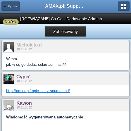
AMXX.pl: Support AMX Mod X i SourceMod
← Pytania
[ROZWIĄZANE] Cs Go - Dodawanie Admina
CS:GO
Zablokowany
Micholekxd
10.11.2012
Witam.
jak w
cs
go dodac sobie admina ??
Cypis'
10.11.2012
http://amxx.pl/topic...er-z-sourcemod/
Kawon
10.11.2012
Wiadomość wygenerowana automatycznie