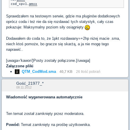
cod_xpv1.
amxx
Sprawdzałem na testowym serwie, gdzie ma pluginów dodatkowych
oprócz coda i też nie da się rozdawać tych statystyk, cały czas
pokazuje: Maksymalny poziom siły osiągnięty
Dodawałem do coda to, że 1pkt rozdawany=+2hp niżej macie .sma,
niech ktoś pomoże, bo gracze się skarżą, a ja nie mogę tego
naprawić..
[uwaga='kawon']Posty zostały połączone.[/uwaga]
Załączone pliki
QTM_CodMod.sma
40,7 KB
26 Ilość pobrań
Gość_21977_*
08.11.2012
Wiadomość wygenerowana automatycznie
Ten temat został zamknięty przez moderatora.
Powód:
Temat zamknięty na prośbę użytkownika.