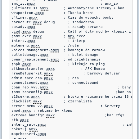
amx_ip.
amxx
				 ; amx_ip

;ultimate_ss.
amxx
	; Automatyczne screeny + ban

weaponicon.
amxx
		; Ikonka broni

c4timer.
amxx
		; Czas do wybuchu bomby

parachute.
amxx
 debug	  ; spadochron

zasady.
amxx
		  ; zasady serwera

;
cod
.
amxx
 debug		; Call of duty mod by klopsik i Zepa

;amx_exec.
amxx
		; 
amx
 exec

interp.
amxx
		  ; interp

mutemenu.
amxx
		; /mute

Voices_Management.
amxx
	; kombajn do rozmow

bulletdamage.
amxx
	  ; bulet demage

;wear_replacement.
amxx
	; od przeklinania

;hpk.
amxx
		  ; kickuje za ping

afkbombtransfer.
amxx
		; AFK Bomba

FreeDefuserkit.
amxx
		 ; Darmowy defuser

admin_spec_esp.
amxx
	  ; esp

connectsound.
amxx
	  ; connectsound

;ban_neo_vvv.
amxx
				 ; bany na neo

;amx_banconfig.
amxx
				;ban na cfg

;15sekhe.
amxx
		; blokuje rzucanie he przez 15 sek

blacklist.
amxx
		; czarnalista

server_menu_v2.
amxx
			 ; Serwery

;mod.
amxx
 ; reklamy by klops

extreme_bancfg2.
amxx
			   ;ban cfg2

ptb.
amxx
						   ; r�wnowaga team�w

interp_raty.
amxx
				   ; interpy/rate

pokazuj.
amxx
mapchooser4.
amxx
he.
amxx