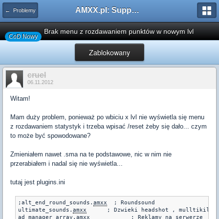
AMXX.pl: Support AMX Mod X i SourceMod
← Problemy
Brak menu z rozdawaniem punktów w nowym lvl
CoD Nowy
Zablokowany
cruel
06.11.2012
Witam!
Mam duży problem, ponieważ po wbiciu x lvl nie wyświetla się menu
z rozdawaniem statystyk i trzeba wpisać /reset żeby się dało... czym
to może być spowodowane?
Zmieniałem nawet .sma na te podstawowe, nic w nim nie
przerabiałem i nadal się nie wyświetla...
tutaj jest plugins.ini
;alt_end_round_sounds.
amxx
  ; Roundsound

ultimate_sounds.
amxx
	  ; Dzwieki headshot , mulltikill itp.

ad_manager_array.
amxx
		 ; Reklamy na serwerze
