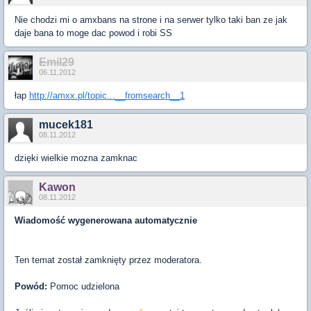
Nie chodzi mi o amxbans na strone i na serwer tylko taki ban ze jak
daje bana to moge dac powod i robi SS
Emil29
06.11.2012
łap
http://amxx.pl/topic...__fromsearch__1
mucek181
08.11.2012
dzięki wielkie mozna zamknac
Kawon
08.11.2012
Wiadomość wygenerowana automatycznie
Ten temat został zamknięty przez moderatora.
Powód:
Pomoc udzielona