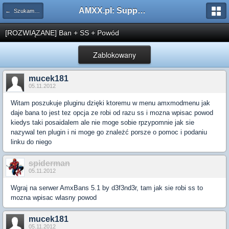
AMXX.pl: Support AMX Mod X i SourceMod
← Szukam pluginu
[ROZWIĄZANE] Ban + SS + Powód
Zablokowany
mucek181
05.11.2012
Witam poszukuje pluginu dzięki ktoremu w menu amxmodmenu jak
daje bana to jest tez opcja ze robi od razu ss i mozna wpisac powod
kiedys taki posaidalem ale nie moge sobie rpzypomnie jak sie
nazywal ten plugin i ni moge go znależć porsze o pomoc i podaniu
linku do niego
spiderman
05.11.2012
Wgraj na serwer AmxBans 5.1 by d3f3nd3r, tam jak sie robi ss to
mozna wpisac wlasny powod
mucek181
05.11.2012