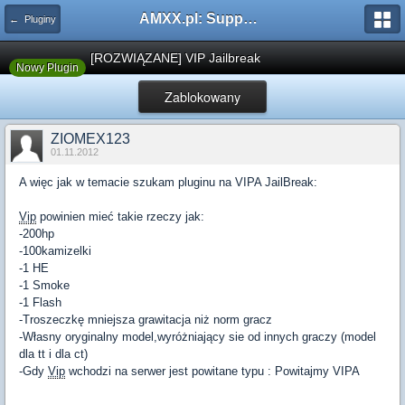
AMXX.pl: Support AMX Mod X i SourceMod
← Pluginy
[ROZWIĄZANE] VIP Jailbreak
Nowy Plugin
Zablokowany
ZIOMEX123
01.11.2012
A więc jak w temacie szukam pluginu na VIPA JailBreak:
Vip
powinien mieć takie rzeczy jak:
-200hp
-100kamizelki
-1 HE
-1 Smoke
-1 Flash
-Troszeczkę mniejsza grawitacja niż norm gracz
-Własny oryginalny model,wyróżniający sie od innych graczy (model
dla tt i dla ct)
-Gdy
Vip
wchodzi na serwer jest powitane typu : Powitajmy VIPA