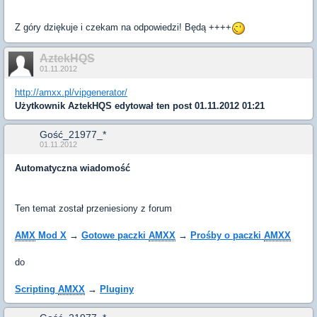
Z góry dziękuje i czekam na odpowiedzi! Będą ++++
AztekHQS
01.11.2012
http://amxx.pl/vipgenerator/
Użytkownik
AztekHQS
edytował ten post 01.11.2012 01:21
Gość_21977_*
01.11.2012
Automatyczna wiadomość
Ten temat został przeniesiony z forum
AMX
Mod X
→
Gotowe paczki
AMXX
→
Prośby o paczki
AMXX
do
Scripting
AMXX
→
Pluginy