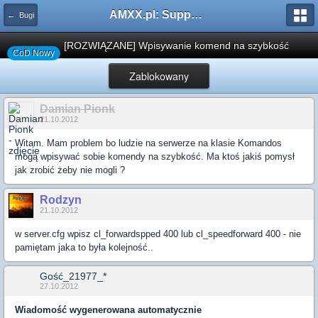
AMXX.pl: Support AMX Mod X i SourceMod
← Bugi
[ROZWIĄZANE] Wpisywanie komend na szybkość
CoD Nowy
Zablokowany
Damian Pionk
21.10.2012
Witam. Mam problem bo ludzie na serwerze na klasie Komandos
mogą wpisywać sobie komendy na szybkość. Ma ktoś jakiś pomysł
jak zrobić żeby nie mogli ?
Rodzyn
21.10.2012
w server.cfg wpisz cl_forwardspped 400 lub cl_speedforward 400 - nie
pamiętam jaka to była kolejność..
Gość_21977_*
27.10.2012
Wiadomość wygenerowana automatycznie