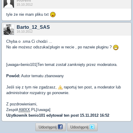
RoNnI
15.10.2012
tyle że nie mam pliku txt
Barto_12_SAS
16.10.2012
Chyba o .sma Ci chodzi ...
No ale możesz odszukaćplugin w necie , po nazwie pluginu ?
[uwaga=benio101]Ten temat został zamknięty przez moderatora.
Powód:
Autor tematu zbanowany
Jeśli się z tym nie zgadzasz,
raportuj ten post, a moderator lub
administrator rozpatrzy go ponownie.
Z pozdrowieniami,
Zespół
AMXX
.PL[/uwaga]
Użytkownik
benio101
edytował ten post 15.11.2012 16:52
Udostępnij
Udostępnij