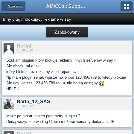
AMXX.pl: Support AMX Mod X i SourceMod
← Szukam pluginu
Inny plugin blokujący reklame w say
Zablokowany
RoNnI
15.10.2012
Szukam pluginu który blokuje reklamy innych serverów w say !
Ale chodzi mi o taki
który blokuje też reklamy z odstępami w ip.
Np mam plugin ze jak wpisze takie cos 123.456.789 to wtedy blokuje
Ale gdy wpisze 123.456.789 to już nie bo są odstępy
HELP !
Barto_12_SAS
15.10.2012
Może po prostu zmień parametry pluginu ?
Dodaj wszystkie według Ciebie możliwe warianty dodadania IP.