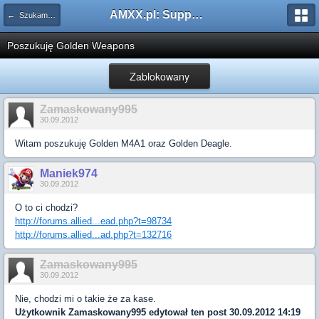
AMXX.pl: Support AMX Mod X i SourceMod
← Szukam pluginu
Poszukuję Golden Weapons
Zablokowany
Zamaskowany995
30.09.2012
Witam poszukuję Golden M4A1 oraz Golden Deagle.
Maniek974
30.09.2012
O to ci chodzi?
http://forums.allied...ead.php?t=98734
http://forums.allied...ad.php?t=132716
Zamaskowany995
30.09.2012
Nie, chodzi mi o takie że za kase.
Użytkownik
Zamaskowany995
edytował ten post 30.09.2012 14:19