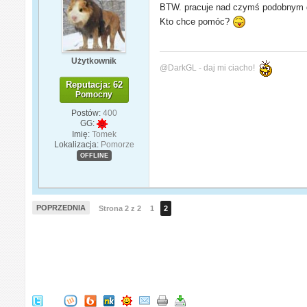
BTW. pracuje nad czymś podobnym 
Kto chce pomóc?
Użytkownik
@DarkGL - daj mi ciacho!
Reputacja: 62
Pomocny
Postów:
400
GG:
Imię:
Tomek
Lokalizacja:
Pomorze
OFFLINE
POPRZEDNIA
Strona 2 z 2
1
2