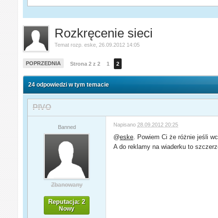
Rozkręcenie sieci
Temat rozp.
eske
,
26.09.2012 14:05
POPRZEDNIA
Strona 2 z 2
1
2
24 odpowiedzi w tym temacie
PIVO
Napisano
28.09.2012 20:25
Banned
@
eske
. Powiem Ci że różnie jeśli w
A do reklamy na wiaderku to szczerz
Zbanowany
Reputacja: 2
Nowy