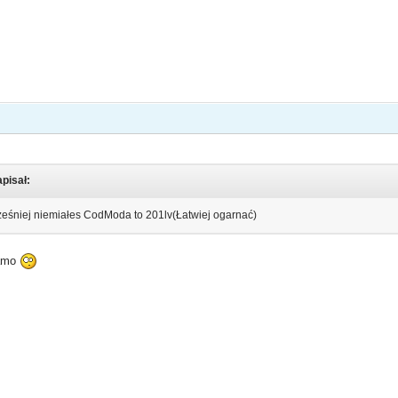
apisał:
cześniej niemiałes CodModa to 201lv(Łatwiej ogarnać)
samo