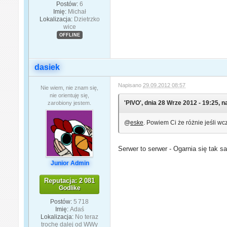
Postów:
6
Imię:
Michał
Lokalizacja:
Dzietrzko
wice
OFFLINE
dasiek
Napisano
29.09.2012 08:57
Nie wiem, nie znam się,
nie orientuję się,
'PIVO', dnia 28 Wrze 2012 - 19:25, n
zarobiony jestem.
@
eske
. Powiem Ci że różnie jeśli w
Serwer to serwer - Ogarnia się tak 
Junior Admin
Reputacja: 2 081
Godlike
Postów:
5 718
Imię:
Adaś
Lokalizacja:
No teraz
trochę dalej od WWy