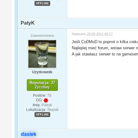
OFFLINE
PatyK
Napisano
29.09.2012 09:17
Zaawansowany
Jeśli CoDMoD to poproś o kilka ciek
Najlepiej mieć forum, wstaw serwer na
A jak stawiasz serwer to na gameserv
Użytkownik
Reputacja: 37
Życzliwy
Postów:
76
GG:
Imię:
Patryk
Lokalizacja:
Słupsk
OFFLINE
dasiek