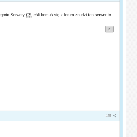
tegoria Serwery
CS
jeśli komuś się z forum znudzi ten serwer to
0
#25