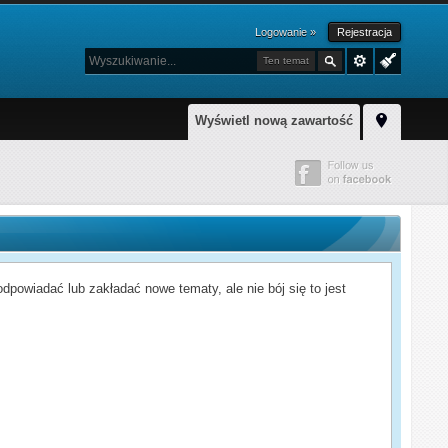
Logowanie »
Rejestracja
Ten temat
Wyświetl nową zawartość
powiadać lub zakładać nowe tematy, ale nie bój się to jest