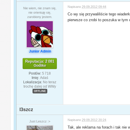
Napisano
29.09.2012 09:44
Nie wiem, nie znam się,
nie orientuję się,
Co wy się przywaliliście tego wiader
zarobiony jestem.
pierwsze co zrobi to poszuka w tym d
Junior Admin
Reputacja: 2 081
Godlike
Postów:
5 718
Imię:
Adaś
Lokalizacja:
No teraz
trochę dalej od WWy
OFFLINE
l3szcz
Napisano
29.09.2012 20:24
Just Leszcz :>
Tak, ale reklama na forach i tak nie 