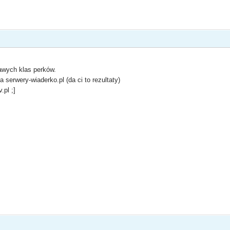
awych klas perków.
 serwery-wiaderko.pl (da ci to rezultaty)
.pl ;]