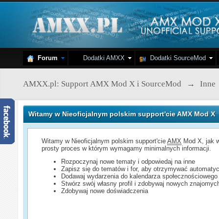
Forum
Dodatki AMXX
Dodatki SourceMod
AMXX.pl: Support AMX Mod X i SourceMod
→
Inne
Witamy w Nieoficjalnym polskim support'cie AMX Mod X
Witamy w Nieoficjalnym polskim support'cie
AMX
Mod X, jak w
prosty proces w którym wymagamy minimalnych informacji.
Rozpoczynaj nowe tematy i odpowiedaj na inne
Zapisz się do tematów i for, aby otrzymywać automatyc
Dodawaj wydarzenia do kalendarza społecznościowego
Stwórz swój własny profil i zdobywaj nowych znajomyc
Zdobywaj nowe doświadczenia