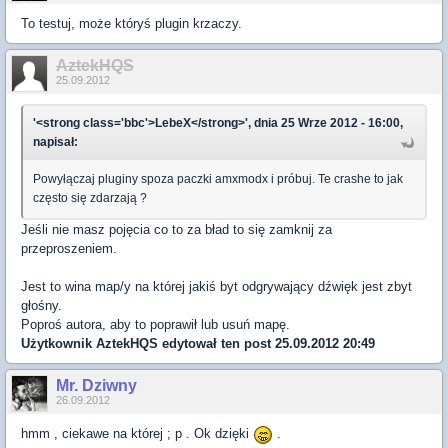
To testuj, może któryś plugin krzaczy.
AztekHQS
25.09.2012
'<strong class='bbc'>LebeX</strong>', dnia 25 Wrze 2012 - 16:00,
napisał:
Powyłączaj pluginy spoza paczki amxmodx i próbuj. Te crashe to jak
często się zdarzają ?
Jeśli nie masz pojęcia co to za bład to się zamknij za
przeproszeniem.
Jest to wina map/y na której jakiś byt odgrywający dźwięk jest zbyt
głośny.
Poproś autora, aby to poprawił lub usuń mapę.
Użytkownik
AztekHQS
edytował ten post 25.09.2012 20:49
Mr. Dziwny
26.09.2012
hmm , ciekawe na której ; p . Ok dzięki
.