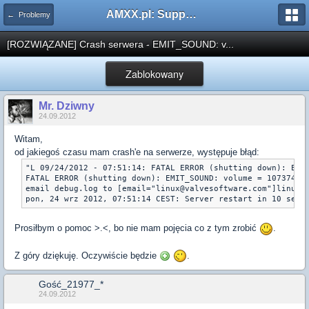
AMXX.pl: Support AMX Mod X i SourceMod
← Problemy
[ROZWIĄZANE] Crash serwera - EMIT_SOUND: v...
Zablokowany
Mr. Dziwny
24.09.2012
Witam,
od jakiegoś czasu mam crash'e na serwerze, występuje błąd:
"L 09/24/2012 - 07:51:14: FATAL ERROR (shutting down): EMI
FATAL ERROR (shutting down): EMIT_SOUND: volume = 10737418
email debug.log to [email="linux@valvesoftware.com"]linux@
Prosiłbym o pomoc >.<, bo nie mam pojęcia co z tym zrobić
.
Z góry dziękuję. Oczywiście będzie
.
Gość_21977_*
24.09.2012