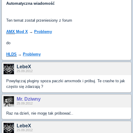
Automatyczna wiadomość
Ten temat został przeniesiony z forum
AMX
Mod X
→
Problemy
do
HLDS
→
Problemy
LebeX
25.09.2012
Powyłączaj pluginy spoza paczki amxmodx i próbuj. Te crashe to jak
często się zdarzają ?
Mr. Dziwny
25.09.2012
Raz na dzień, nie mogę tak próbować..
LebeX
25.09.2012