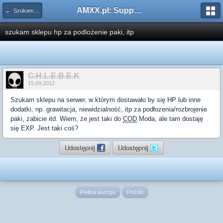
AMXX.pl: Support AMX Mod X i SourceMod
← Szukam pluginu
szukam sklepu hp za podlożenie paki, itp
C.H.L.E.B.E.K
15.09.2012
Szukam sklepu na serwer, w którym dostawało by się HP lub inne
dodatki, np. grawitacja, niewidzialność, itp za podłozenia/rozbrojenie
paki, zabicie itd. Wiem, że jest taki do
COD
Moda, ale tam dostaję
się EXP. Jest taki coś?
Udostępnij
Udostępnij
Pełna wersja
Polski