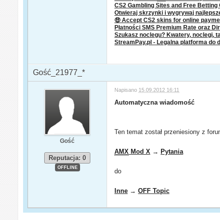
CS2 Gambling Sites and Free Bettin
Otwieraj skrzynki i wygrywaj najleps
🤑 Accept CS2 skins for online paym
Płatności SMS Premium Rate oraz Dire
Szukasz noclegu? Kwatery, noclegi, ta
StreamPay.pl - Legalna platforma do 
Gość_21977_*
Napisano
15.09.2012 16:11
Automatyczna wiadomość
Ten temat został przeniesiony z for
Gość
AMX
Mod X
→
Pytania
Reputacja: 0
OFFLINE
do
Inne
→
OFF Topic