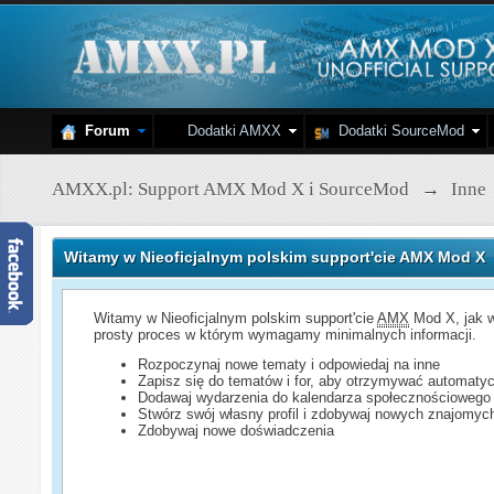
Forum
Dodatki AMXX
Dodatki SourceMod
AMXX.pl: Support AMX Mod X i SourceMod
→
Inne
Witamy w Nieoficjalnym polskim support'cie AMX Mod X
Witamy w Nieoficjalnym polskim support'cie
AMX
Mod X, jak w
prosty proces w którym wymagamy minimalnych informacji.
Rozpoczynaj nowe tematy i odpowiedaj na inne
Zapisz się do tematów i for, aby otrzymywać automatyc
Dodawaj wydarzenia do kalendarza społecznościowego
Stwórz swój własny profil i zdobywaj nowych znajomyc
Zdobywaj nowe doświadczenia