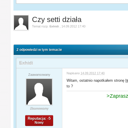
Czy setti działa
Temat rozp.
Exhidi
,
14.09.2012 17:40
2 odpowiedzi w tym temacie
Exhidi
Napisano
14.09.2012 17:40
Zaawansowany
Witam, ostatnio napotkałem stronę
h
to ?
>Zaprasz
Zbanowany
Reputacja: -5
Nowy