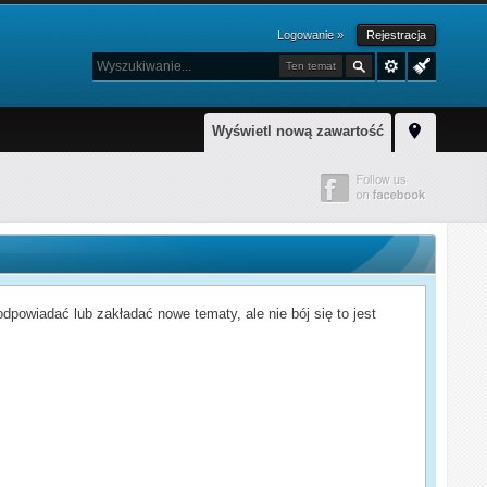
Logowanie »
Rejestracja
Ten temat
Wyświetl nową zawartość
powiadać lub zakładać nowe tematy, ale nie bój się to jest