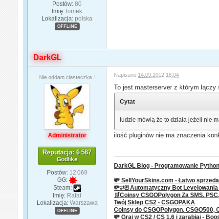
Postów:
80
Imię:
tomek
Lokalizacja:
polska
OFFLINE
DarkGL
Napisano
14.09.2012 18:04
Nie oddam ciasteczka !
To jest masterserver z którym łączy 
Cytat
ludzie mówią że to działa jeżeli nie 
ilość pluginów nie ma znaczenia konkl
Administrator
Reputacja: 6 587
Godlike
DarkGL Blog - Programowanie Python 
Postów:
12 069
GG:
💸 SellYourSkins.com - Łatwo sprzeda
Steam:
💸⇄🃏 Automatyczny Bot Levelowani
🛒Coinsy CSGOPolygon Za SMS, PSC, P
Imię:
Rafał
Twój Sklep CS2 - CSGOPAKA
Lokalizacja:
Warszawa
Coinsy do CSGOPolygon, CSGO500,
OFFLINE
💸 Graj w CS2 /
CS
1.6 i zarabiaj - Boo