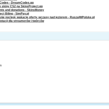
g Codes - DreamCodes.gg
ze skiny CS2 na SkinsProject.gg
ents and donations - SkinsMoney
ct Biling - SimPay.pl
nie noclegi, wakacje oferty, wczasy nad jeziorem - RuszajWPolske.pl
dotacji dla streamerów i twórców
um