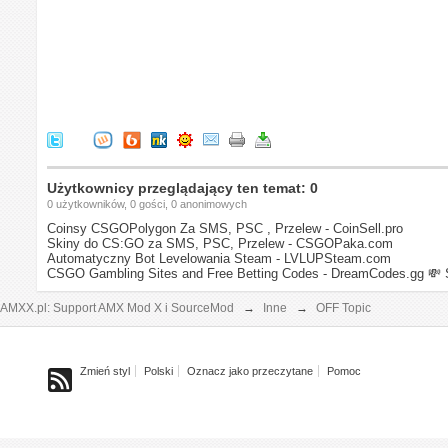
Użytkownicy przeglądający ten temat: 0
0 użytkowników, 0 gości, 0 anonimowych
Coinsy CSGOPolygon Za SMS, PSC , Przelew - CoinSell.pro
Skiny do CS:GO za SMS, PSC, Przelew - CSGOPaka.com
Automatyczny Bot Levelowania Steam - LVLUPSteam.com
CSGO Gambling Sites and Free Betting Codes - DreamCodes.gg
💸 
AMXX.pl: Support AMX Mod X i SourceMod
→
Inne
→
OFF Topic
Zmień styl
Polski
Oznacz jako przeczytane
Pomoc