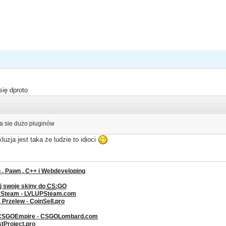
się dproto
ma sie dużo pluginów
uzja jest taka że ludzie to idioci
, Pawn , C++ i Webdeveloping
j swoje skiny do
CS
:GO
a Steam - LVLUPSteam.com
rzelew - CoinSell.pro
 CSGOEmpire - CSGOLombard.com
stProject.pro