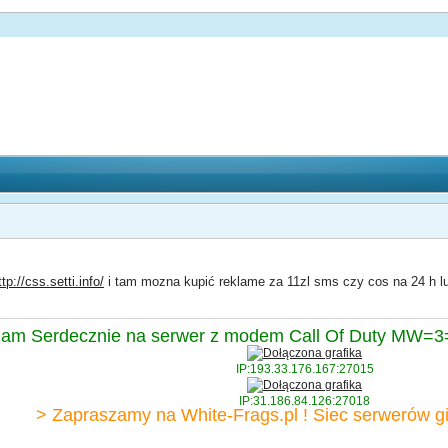
ttp://css.setti.info/
i tam mozna kupić reklame za 11zl sms czy cos na 24 h lud
am Serdecznie na serwer z modem Call Of Duty MW=3= 
IP:193.33.176.167:27015
IP:31.186.84.126:27018
> Zapraszamy na White-Frags.pl ! Siec serwerów gi