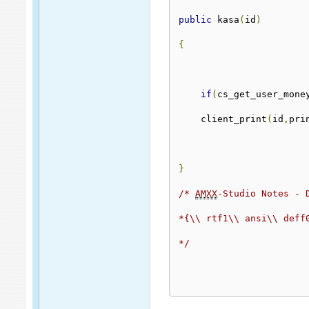
public
 kasa
(
id
)
{
if
(
cs_get_user_mone
    client_print
(
id
,
pri
}
/* 
AMXX
-Studio Notes - 
*{\\ rtf1\\ ansi\\ deff
*/