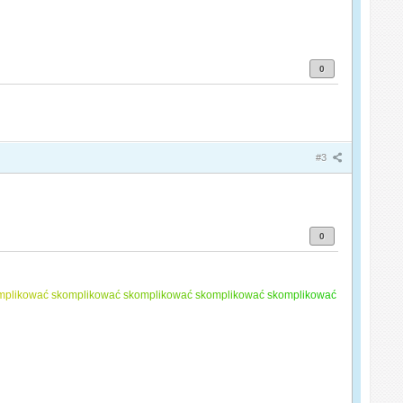
0
#3
0
m
p
l
i
k
o
w
a
ć
s
k
o
m
p
l
i
k
o
w
a
ć
s
k
o
m
p
l
i
k
o
w
a
ć
s
k
o
m
p
l
i
k
o
w
a
ć
s
k
o
m
p
l
i
k
o
w
a
ć