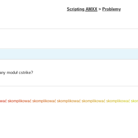
Scripting
AMXX
>
Problemy
ny moduł cstrike?
o
w
a
ć
s
k
o
m
p
l
i
k
o
w
a
ć
s
k
o
m
p
l
i
k
o
w
a
ć
s
k
o
m
p
l
i
k
o
w
a
ć
s
k
o
m
p
l
i
k
o
w
a
ć
s
k
o
m
p
l
i
k
o
w
a
ć
s
k
o