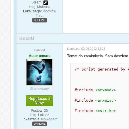
Steam:
Imię:
Mateusz
Lokalizacja:
Piotrków
Tryb.
OFFLINE
DockU
Napisano
02.09.2012 13:26
Banned
Autor tematu
Temat do zamknięcia. Sam doszłem 
/* Script generated by 
Zbanowany
#include
<amxmodx>
Reputacja: 3
#include
<amxmisc>
Nowy
Postów:
25
#include
<cstrike>
Imię:
Łukasz
Lokalizacja:
Nowogard
OFFLINE