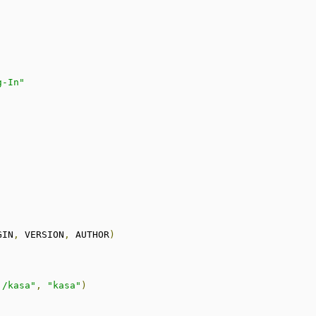
g-In"
GIN
,
 VERSION
,
 AUTHOR
)
 /kasa"
,
"kasa"
)