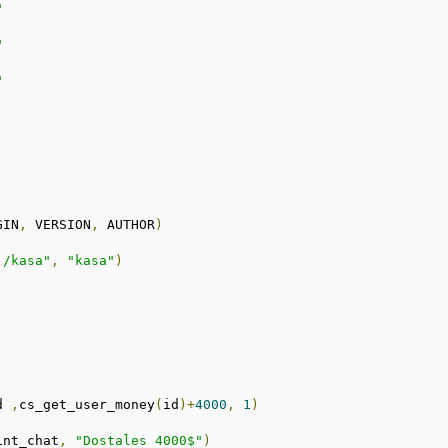
"
"
"
GIN
,
 VERSION
,
 AUTHOR
)
 /kasa"
,
"kasa"
)
d 
,
cs_get_user_money
(
id
)+
4000
,
1
)
int_chat
,
"Dostales 4000$"
)