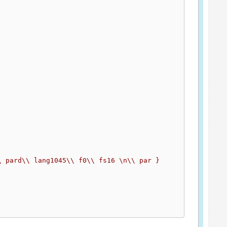
\ pard\\ lang1045\\ f0\\ fs16 \n\\ par }