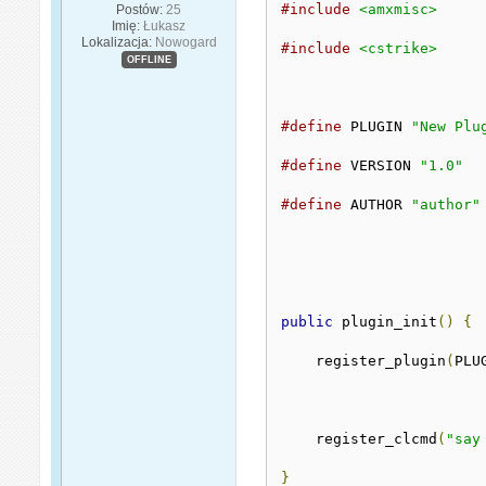
#include
<amxmisc>
Postów:
25
Imię:
Łukasz
Lokalizacja:
Nowogard
#include
<cstrike>
OFFLINE
#define
 PLUGIN 
"New Plu
#define
 VERSION 
"1.0"
#define
 AUTHOR 
"author"
public
 plugin_init
()
{
    register_plugin
(
PLU
    register_clcmd
(
"say
}