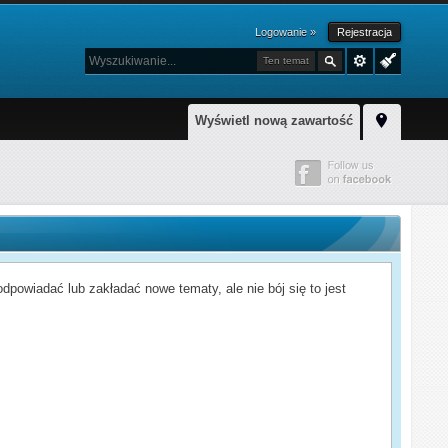
Logowanie »
Rejestracja
Ten temat
Wyświetl nową zawartość
powiadać lub zakładać nowe tematy, ale nie bój się to jest