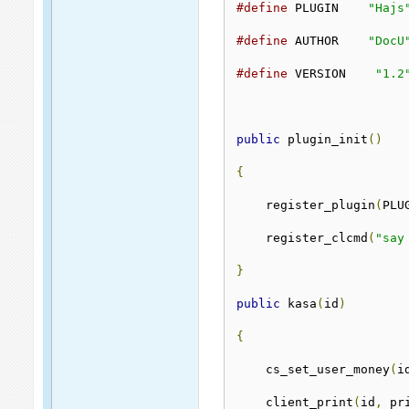
#define
 PLUGIN    
"Hajs
#define
 AUTHOR    
"DocU
#define
 VERSION    
"1.2
public
 plugin_init
()
{
    register_plugin
(
PLU
    register_clcmd
(
"say
}
public
 kasa
(
id
)
{
    cs_set_user_money
(
i
    client_print
(
id
,
 pr