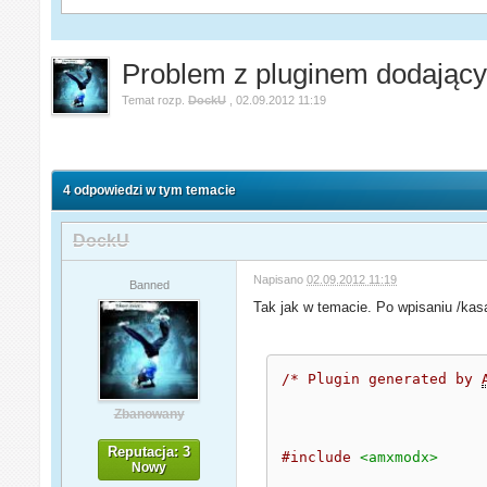
Problem z pluginem dodając
Temat rozp.
DockU
,
02.09.2012 11:19
4 odpowiedzi w tym temacie
DockU
Napisano
02.09.2012 11:19
Banned
Tak jak w temacie. Po wpisaniu /kasa
/* Plugin generated by 
Zbanowany
Reputacja: 3
#include
<amxmodx>
Nowy