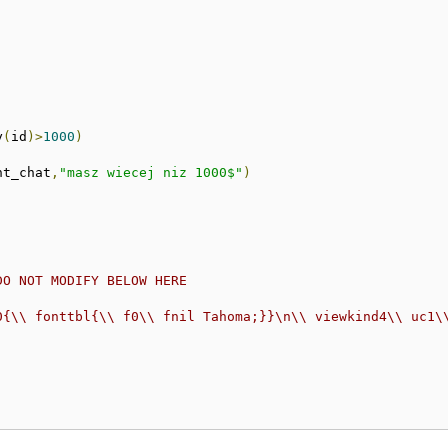
y
(
id
)>
1000
)
nt_chat
,
"masz wiecej niz 1000$"
)
DO NOT MODIFY BELOW HERE
0{\\ fonttbl{\\ f0\\ fnil Tahoma;}}\n\\ viewkind4\\ uc1\