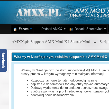
Forum
Dodatki AMXX
Dodatki SourceMod
AMXX.pl: Support AMX Mod X i SourceMod
→
Scri
Witamy w Nieoficjalnym polskim support'cie AMX Mod X
Witamy w Nieoficjalnym polskim support'cie
AMX
Mod X, jak w
prosty proces w którym wymagamy minimalnych informacji.
Rozpoczynaj nowe tematy i odpowiedaj na inne
Zapisz się do tematów i for, aby otrzymywać automatyc
Dodawaj wydarzenia do kalendarza społecznościowego
Stwórz swój własny profil i zdobywaj nowych znajomyc
Zdobywaj nowe doświadczenia