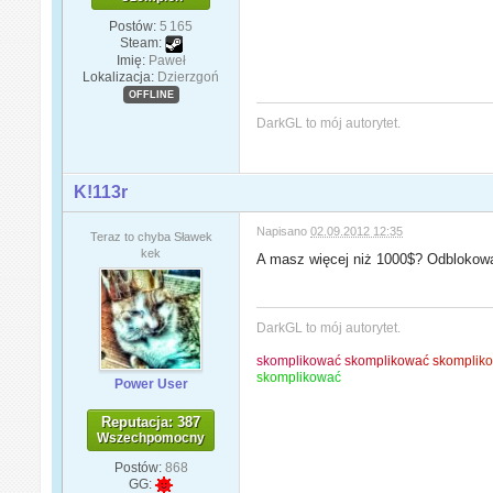
Postów:
5 165
Steam:
Imię:
Paweł
Lokalizacja:
Dzierzgoń
OFFLINE
DarkGL to mój autorytet.
K!113r
Napisano
02.09.2012 12:35
Teraz to chyba Sławek
kek
A masz więcej niż 1000$? Odblokowa
DarkGL to mój autorytet.
s
k
o
m
p
l
i
k
o
w
a
ć
s
k
o
m
p
l
i
k
o
w
a
ć
s
k
o
m
p
l
i
k
s
k
o
m
p
l
i
k
o
w
a
ć
Power User
Reputacja: 387
Wszechpomocny
Postów:
868
GG: