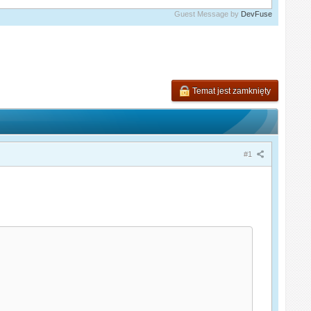
Guest Message by
DevFuse
Temat jest zamknięty
#1