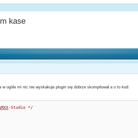
ym kase
 w ogóle mi nic nie wyskakuje plugin się dobrze skompilował a o to kod:
AMXX
-Studio */