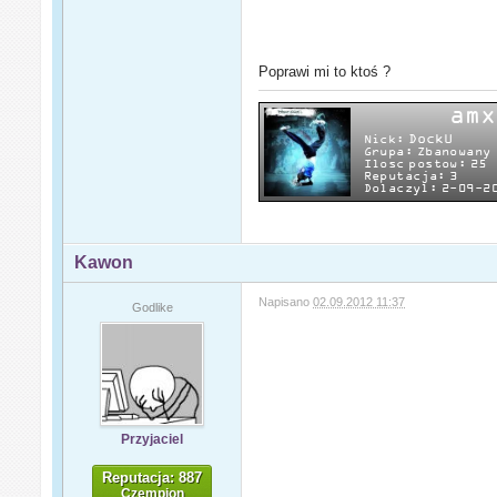
Poprawi mi to ktoś ?
Kawon
Napisano
02.09.2012 11:37
Godlike
Przyjaciel
Reputacja: 887
Czempion