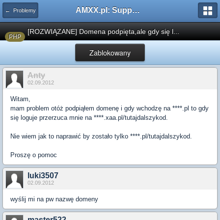
AMXX.pl: Support AMX Mod X i SourceMod
← Problemy
[ROZWIĄZANE] Domena podpięta,ale gdy się l...
PHP
Zablokowany
Anty
02.09.2012
Witam,
mam problem otóż podpiąłem domenę i gdy wchodzę na ****.pl to gdy
się loguje przerzuca mnie na ****.xaa.pl/tutajdalszykod.
Nie wiem jak to naprawić by zostało tylko ****.pl/tutajdalszykod.
Proszę o pomoc
luki3507
02.09.2012
wyślij mi na pw nazwę domeny
master522