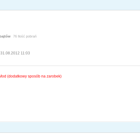
bajtów
76 Ilość pobrań
 31.08.2012 11:03
od (dodatkowy sposób na zarobek)