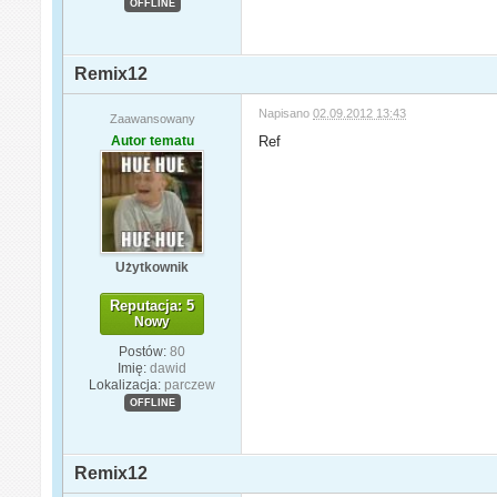
OFFLINE
Remix12
Napisano
02.09.2012 13:43
Zaawansowany
Autor tematu
Ref
Użytkownik
Reputacja: 5
Nowy
Postów:
80
Imię:
dawid
Lokalizacja:
parczew
OFFLINE
Remix12