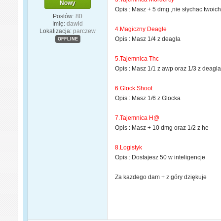
Nowy
Opis : Masz + 5 dmg ,nie słychac twoic
Postów:
80
Imię:
dawid
4.Magiczny Deagle
Lokalizacja:
parczew
Opis :
Masz 1/4 z deagla
OFFLINE
5.
Tajemnica Thc
Opis : Masz 1/1 z awp oraz 1/3 z deagl
6.Glock Shoot
Opis : Masz 1/6 z Glocka
7.Tajemnica H@
Opis : Masz + 10 dmg oraz 1/2 z he
8.
Logistyk
Opis : Dostajesz 50 w inteligencje
Za kazdego dam + z góry dziękuje