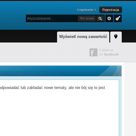
Logowanie »
Rejestracja
Ten temat
Wyświetl nową zawartość
powiadać lub zakładać nowe tematy, ale nie bój się to jest