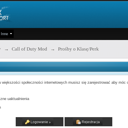
Inne
y
→
Call of Duty Mod
→
Prośby o Klasę/Perk
 większości społeczności internetowych musisz się zarejestrować aby móc od
zne uaktualnienia
h