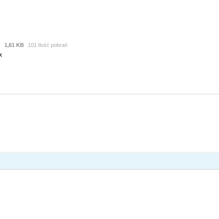
1,61 KB
101 Ilość pobrań
x