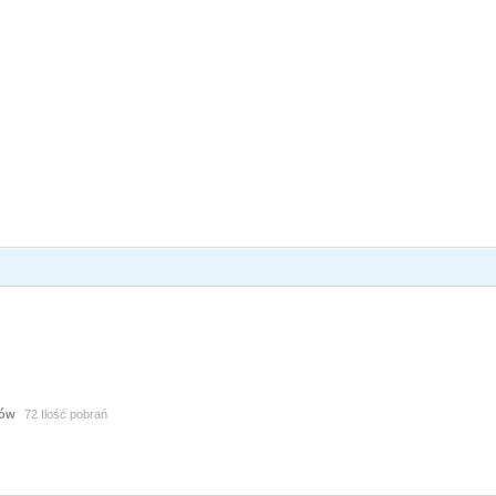
tów
72 Ilość pobrań