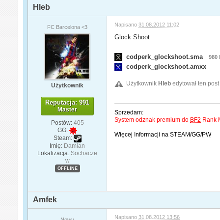
Hleb
Napisano
31.08.2012 11:02
FC Barcelona <3
Glock Shoot
codperk_glockshoot.sma
980 
codperk_glockshoot.amxx
Użytkownik
Hleb
edytował ten post
Użytkownik
Reputacja: 991
Master
Sprzedam:
System odznak premium do
BF2
Rank M
Postów:
405
GG:
Więcej Informacji na STEAM/GG/
PW
Steam:
Imię:
Damian
Lokalizacja:
Sochacze
w
OFFLINE
Amfek
Napisano
31.08.2012 13:56
Nowy