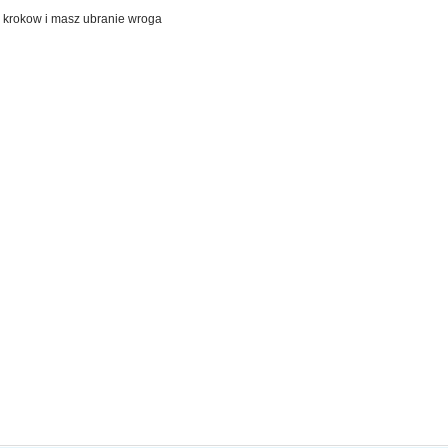
h krokow i masz ubranie wroga
a