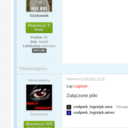
Użytkownik
Reputacja: 5
Nowy
Postów:
80
Imię:
dawid
Lokalizacja:
parczew
OFFLINE
TheGrzegorz
Napisano
01.09.2012 16:29
Wszechobecny
Łap
Logistyk
Załączone pliki
codperk_logistyk.sma
719 baj
codperk_logistyk.amxx
Zbanowany
Reputacja: 224