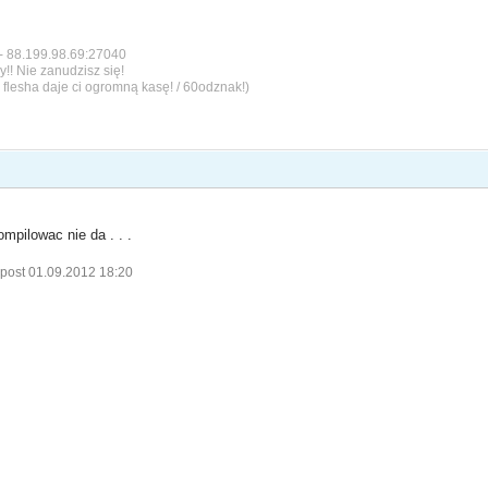
- 88.199.98.69:27040
y!! Nie zanudzisz się!
 flesha daje ci ogromną kasę! / 60odznak!)
ompilowac nie da . . .
 post 01.09.2012 18:20