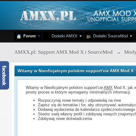
Forum
Dodatki AMXX
Dodatki SourceMod
AMXX.pl: Support AMX Mod X i SourceMod
→
Mod
Witamy w Nieoficjalnym polskim support'cie AMX Mod X
Witamy w Nieoficjalnym polskim support'cie
AMX
Mod X, jak w
prosty proces w którym wymagamy minimalnych informacji.
Rozpoczynaj nowe tematy i odpowiedaj na inne
Zapisz się do tematów i for, aby otrzymywać automatyc
Dodawaj wydarzenia do kalendarza społecznościowego
Stwórz swój własny profil i zdobywaj nowych znajomyc
Zdobywaj nowe doświadczenia