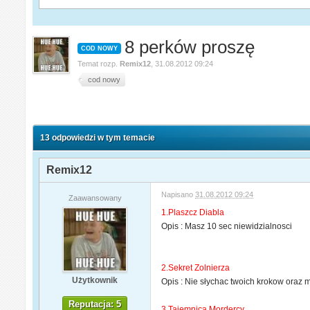
8 perków proszę
COD NOWY
Temat rozp.
Remix12
,
31.08.2012 09:24
cod nowy
13 odpowiedzi w tym temacie
Remix12
Napisano
31.08.2012 09:24
Zaawansowany
1.Plaszcz Diabla
Opis : Masz 10 sec niewidzialnosci
2.Sekret Zolnierza
Użytkownik
Opis : Nie słychac twoich krokow oraz 
Reputacja: 5
3.Tajemnica Mordercy