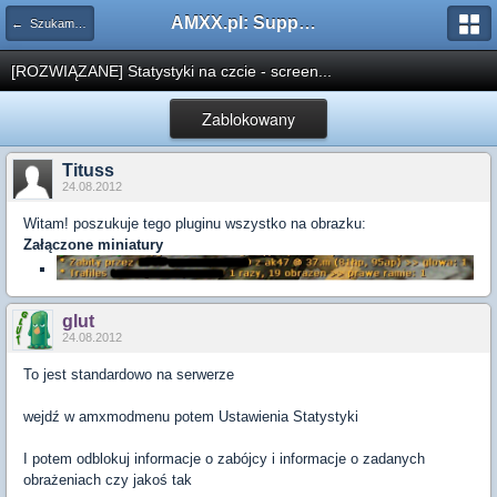
AMXX.pl: Support AMX Mod X i SourceMod
← Szukam pluginu
[ROZWIĄZANE] Statystyki na czcie - screen...
Zablokowany
Tituss
24.08.2012
Witam! poszukuje tego pluginu wszystko na obrazku:
Załączone miniatury
glut
24.08.2012
To jest standardowo na serwerze
wejdź w amxmodmenu potem Ustawienia Statystyki
I potem odblokuj informacje o zabójcy i informacje o zadanych
obrażeniach czy jakoś tak