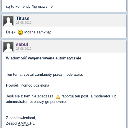
są to komendy /hp oraz /me
Tituss
25.08.2012
Dzięki
Można zamknąć
sebul
25.08.2012
Wiadomość wygenerowana automatycznie
Ten temat został zamknięty przez moderatora.
Powód:
Pomoc udzielona
Jeśli się z tym nie zgadzasz,
raportuj ten post, a moderator lub
administrator rozpatrzy go ponownie.
Z pozdrowieniami,
Zespół
AMXX
.PL