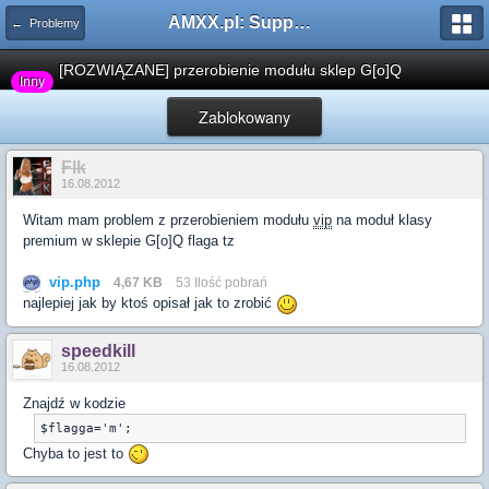
AMXX.pl: Support AMX Mod X i SourceMod
← Problemy
[ROZWIĄZANE] przerobienie modułu sklep G[o]Q
Inny
Zablokowany
Flk
16.08.2012
Witam mam problem z przerobieniem modułu
vip
na moduł klasy
premium w sklepie G[o]Q flaga tz
vip.php
4,67 KB
53 Ilość pobrań
najlepiej jak by ktoś opisał jak to zrobić
speedkill
16.08.2012
Znajdź w kodzie
$flagga='m';
Chyba to jest to