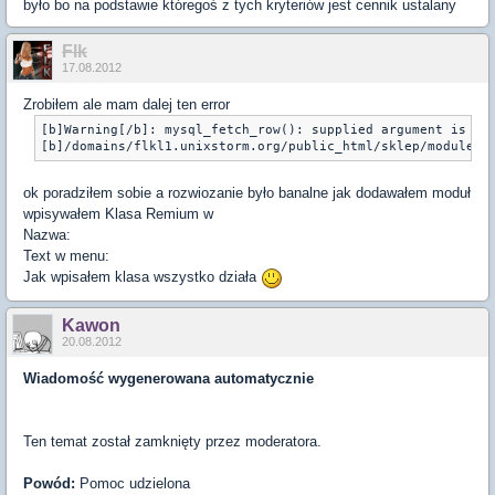
było bo na podstawie któregoś z tych kryteriów jest cennik ustalany
Flk
17.08.2012
Zrobiłem ale mam dalej ten error
[b]Warning[/b]: mysql_fetch_row(): supplied argument is not
[b]/domains/flkl1.unixstorm.org/public_html/sklep/modules/
ok poradziłem sobie a rozwiozanie było banalne jak dodawałem moduł
wpisywałem Klasa Remium w
Nazwa:
Text w menu:
Jak wpisałem klasa wszystko działa
Kawon
20.08.2012
Wiadomość wygenerowana automatycznie
Ten temat został zamknięty przez moderatora.
Powód:
Pomoc udzielona