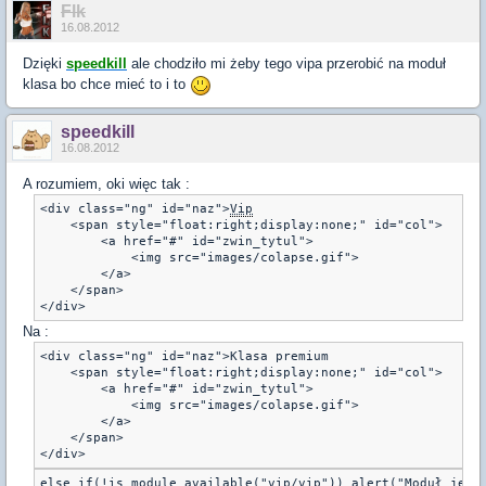
Flk
16.08.2012
Dzięki
speedkill
ale chodziło mi żeby tego vipa przerobić na moduł
klasa bo chce mieć to i to
speedkill
16.08.2012
A rozumiem, oki więc tak :
<div class="ng" id="naz">
Vip
    <span style="float:right;display:none;" id="col">

        <a href="#" id="zwin_tytul">

            <img src="images/colapse.gif">

        </a>

    </span>

</div>
Na :
<div class="ng" id="naz">Klasa premium

    <span style="float:right;display:none;" id="col">

        <a href="#" id="zwin_tytul">

            <img src="images/colapse.gif">

        </a>

    </span>

</div>
else if(!is_module_available("
vip
/
vip
")) alert("Moduł jest 