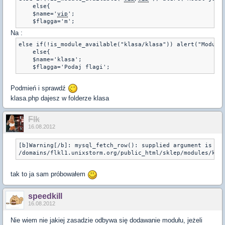
    else{

    $name='
vip
';

    $flagga='m';
Na :
else if(!is_module_available("klasa/klasa")) alert("Moduł j
    else{

    $name='klasa';

Podmień i sprawdź
klasa.php dajesz w folderze klasa
Flk
16.08.2012
[b]Warning[/b]: mysql_fetch_row(): supplied argument is not
/domains/flkl1.unixstorm.org/public_html/sklep/modules/kla
tak to ja sam próbowałem
speedkill
16.08.2012
Nie wiem nie jakiej zasadzie odbywa się dodawanie modułu, jeżeli