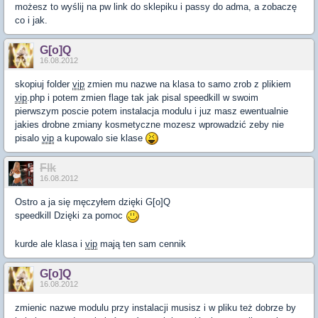
możesz to wyślij na pw link do sklepiku i passy do adma, a zobaczę
co i jak.
G[o]Q
16.08.2012
skopiuj folder
vip
zmien mu nazwe na klasa to samo zrob z plikiem
vip
.php i potem zmien flage tak jak pisal speedkill w swoim
pierwszym poscie potem instalacja modulu i juz masz ewentualnie
jakies drobne zmiany kosmetyczne mozesz wprowadzić zeby nie
pisalo
vip
a kupowalo sie klase
Flk
16.08.2012
Ostro a ja się męczyłem dzięki G[o]Q
speedkill Dzięki za pomoc
kurde ale klasa i
vip
mają ten sam cennik
G[o]Q
16.08.2012
zmienic nazwe modulu przy instalacji musisz i w pliku też dobrze by