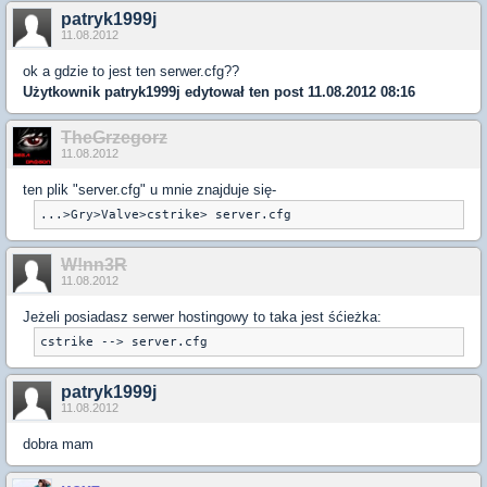
patryk1999j
11.08.2012
ok a gdzie to jest ten serwer.cfg??
Użytkownik
patryk1999j
edytował ten post 11.08.2012 08:16
TheGrzegorz
11.08.2012
ten plik "server.cfg" u mnie znajduje się-
W!nn3R
11.08.2012
Jeżeli posiadasz serwer hostingowy to taka jest śćieżka:
cstrike --> server.cfg
patryk1999j
11.08.2012
dobra mam