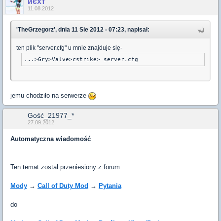
иєxт
11.08.2012
'TheGrzegorz', dnia 11 Sie 2012 - 07:23, napisał:
ten plik "server.cfg" u mnie znajduje się-
jemu chodziło na serwerze
Gość_21977_*
27.09.2012
Automatyczna wiadomość
Ten temat został przeniesiony z forum
Mody
→
Call of Duty Mod
→
Pytania
do