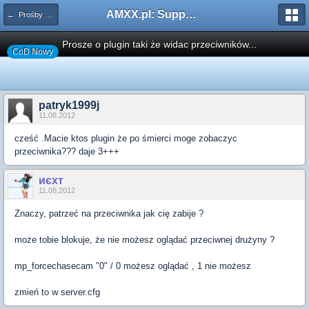
AMXX.pl: Support AMX Mod X i SourceMod
← Prośby o Klasę/Perk
Prosze o plugin taki że widac przeciwników...
CoD Nowy
patryk1999j
11.08.2012
cześć .Macie ktos plugin że po śmierci moge zobaczyc
przeciwnika??? daje 3+++
иєxт
11.08.2012
Znaczy, patrzeć na przeciwnika jak cię zabije ?
może tobie blokuje, że nie możesz oglądać przeciwnej drużyny ?
mp_forcechasecam "0" / 0 możesz oglądać , 1 nie możesz
zmień to w server.cfg