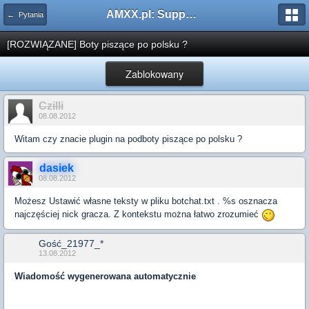
AMXX.pl: Support AMX Mod X i SourceMod
← Pytania
[ROZWIĄZANE] Boty piszące po polsku ?
Zablokowany
Czilli
08.08.2012
Witam czy znacie plugin na podboty piszące po polsku ?
dasiek
08.08.2012
Możesz Ustawić własne teksty w pliku botchat.txt . %s osznacza
najczęściej nick gracza. Z kontekstu można łatwo zrozumieć
Gość_21977_*
13.08.2012
Wiadomość wygenerowana automatycznie