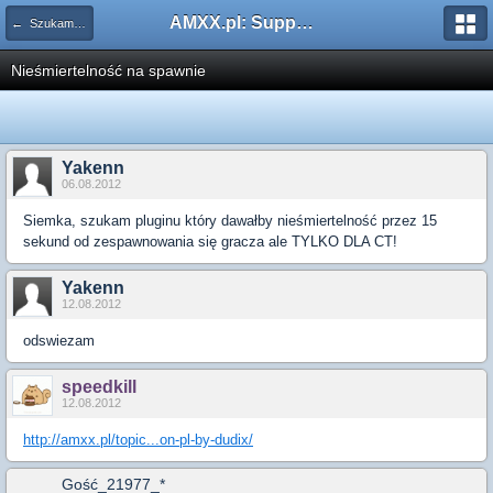
AMXX.pl: Support AMX Mod X i SourceMod
← Szukam pluginu
Nieśmiertelność na spawnie
Yakenn
06.08.2012
Siemka, szukam pluginu który dawałby nieśmiertelność przez 15
sekund od zespawnowania się gracza ale TYLKO DLA CT!
Yakenn
12.08.2012
odswiezam
speedkill
12.08.2012
http://amxx.pl/topic...on-pl-by-dudix/
Gość_21977_*