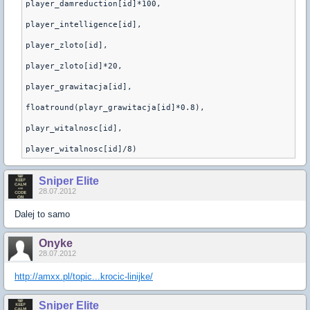
player_damreduction[id]*100,

player_intelligence[id],

player_zloto[id],

player_zloto[id]*20,

player_grawitacja[id],

floatround(playr_grawitacja[id]*0.8),

playr_witalnosc[id],

player_witalnosc[id]/8)
Sniper Elite
28.07.2012
Dalej to samo
Onyke
28.07.2012
http://amxx.pl/topic...krocic-linijke/
Sniper Elite