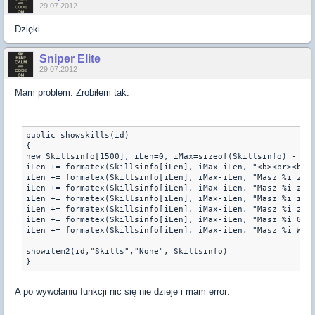
29.07.2012
Dzięki.
Sniper Elite
29.07.2012
Mam problem. Zrobiłem tak:
public showskills(id)

{

new Skillsinfo[1500], iLen=0, iMax=sizeof(Skillsinfo) - 1;

iLen += formatex(Skillsinfo[iLen], iMax-iLen, "<b><br><br>M
iLen += formatex(Skillsinfo[iLen], iMax-iLen, "Masz %i zwi
iLen += formatex(Skillsinfo[iLen], iMax-iLen, "Masz %i zrec
iLen += formatex(Skillsinfo[iLen], iMax-iLen, "Masz %i inte
iLen += formatex(Skillsinfo[iLen], iMax-iLen, "Masz %i zara
iLen += formatex(Skillsinfo[iLen], iMax-iLen, "Masz %i Graw
iLen += formatex(Skillsinfo[iLen], iMax-iLen, "Masz %i Wita
showitem2(id,"Skills","None", Skillsinfo)

}
A po wywołaniu funkcji nic się nie dzieje i mam error: