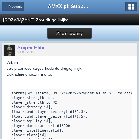
AMXX.pl: Support AMX Mod X i SourceMod
← Problemy
[ROZWIĄZANE] Zbyt długa linijka
Zablokowany
Sniper Elite
26.07.2012
Witam.
Jak przenieść część kodu do drugiej linijki.
Dokładnie chodzi mi o to:
format(Skillsinfo,999,"<b><br><br>Masz %i sily - to daje t
player_strength[id],

player_strength[id]*2,

player_dextery[id],

floatround(player_dextery[id]*1.3),

floatround(player_dextery[id]*0.5),

player_agility[id],

player_damreduction[id]*100,

player_intelligence[id],

player_zloto[id],
