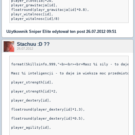
player_zloto[id]*20,

player_grawitacja[id],

floatround(playr_grawitacja[id]*0.8),

playr_witalnosc[id],

player_witalnosc[id]/8)
Użytkownik
Sniper Elite
edytował ten post 26.07.2012 09:51
Stachuu :D ??
26.07.2012
format(Skillsinfo,999,"<b><br><br>Masz %i sily - to daje t
Masz %i inteligencji - to daje im wieksza moc przedmiotom 
player_strength[id],

player_strength[id]*2,

player_dextery[id],

floatround(player_dextery[id]*1.3),

floatround(player_dextery[id]*0.5),

player_agility[id],
