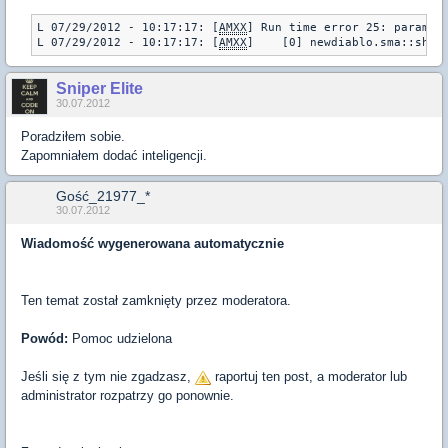
L 07/29/2012 - 10:17:17: [
AMXX
] Run time error 25: paramete
L 07/29/2012 - 10:17:17: [
AMXX
]    [0] newdiablo.sma::show
Sniper Elite
30.07.2012
Poradziłem sobie.
Zapomniałem dodać inteligencji.
Gość_21977_*
30.07.2012
Wiadomość wygenerowana automatycznie
Ten temat został zamknięty przez moderatora.
Powód:
Pomoc udzielona
Jeśli się z tym nie zgadzasz,
raportuj ten post, a moderator lub
administrator rozpatrzy go ponownie.