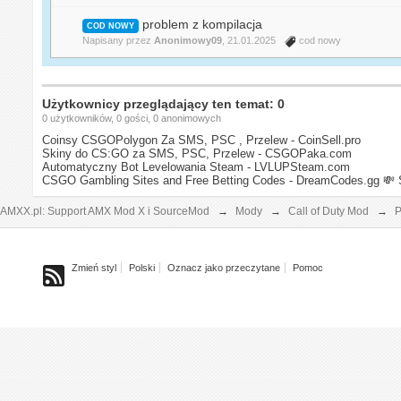
problem z kompilacja
COD NOWY
Napisany przez
Anonimowy09
, 21.01.2025
cod nowy
Użytkownicy przeglądający ten temat: 0
0 użytkowników, 0 gości, 0 anonimowych
Coinsy CSGOPolygon Za SMS, PSC , Przelew - CoinSell.pro
Skiny do CS:GO za SMS, PSC, Przelew - CSGOPaka.com
Automatyczny Bot Levelowania Steam - LVLUPSteam.com
CSGO Gambling Sites and Free Betting Codes - DreamCodes.gg
💸 
AMXX.pl: Support AMX Mod X i SourceMod
→
Mody
→
Call of Duty Mod
→
P
Zmień styl
Polski
Oznacz jako przeczytane
Pomoc