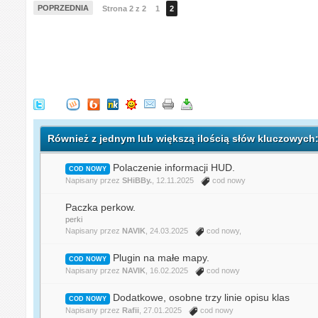
POPRZEDNIA
Strona 2 z 2
1
2
Również z jednym lub większą ilością słów kluczowych
Polaczenie informacji HUD.
COD NOWY
Napisany przez
SHiBBy.
, 12.11.2025
cod nowy
Paczka perkow.
perki
Napisany przez
NAVIK
, 24.03.2025
cod nowy
,
Plugin na małe mapy.
COD NOWY
Napisany przez
NAVIK
, 16.02.2025
cod nowy
Dodatkowe, osobne trzy linie opisu klas
COD NOWY
Napisany przez
Rafii
, 27.01.2025
cod nowy