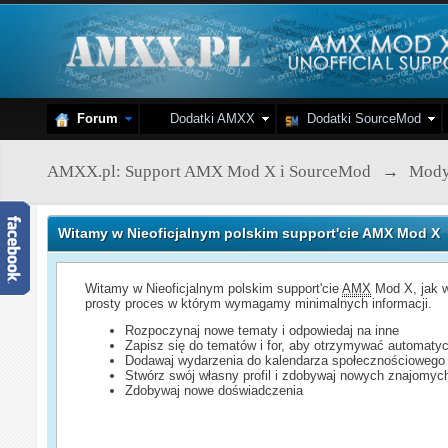
Forum
Dodatki AMXX
Dodatki SourceMod
AMXX.pl: Support AMX Mod X i SourceMod
→
Mod
Witamy w Nieoficjalnym polskim support'cie AMX Mod X
Witamy w Nieoficjalnym polskim support'cie
AMX
Mod X, jak w
prosty proces w którym wymagamy minimalnych informacji.
Rozpoczynaj nowe tematy i odpowiedaj na inne
Zapisz się do tematów i for, aby otrzymywać automatyc
Dodawaj wydarzenia do kalendarza społecznościowego
Stwórz swój własny profil i zdobywaj nowych znajomyc
Zdobywaj nowe doświadczenia