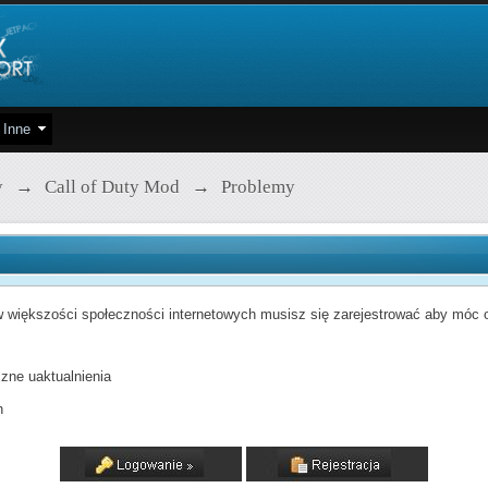
Inne
y
→
Call of Duty Mod
→
Problemy
 większości społeczności internetowych musisz się zarejestrować aby móc od
zne uaktualnienia
h