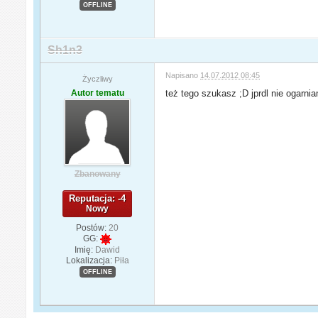
OFFLINE
Sh1n3
Napisano
14.07.2012 08:45
Życzliwy
Autor tematu
też tego szukasz ;D jprdl nie ogarnia
Zbanowany
Reputacja: -4
Nowy
Postów:
20
GG:
Imię:
Dawid
Lokalizacja:
Piła
OFFLINE