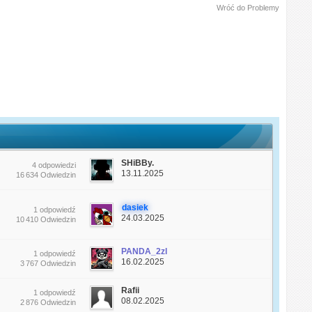
Wróć do Problemy
SHiBBy.
4 odpowiedzi
13.11.2025
16 634 Odwiedzin
dasiek
1 odpowiedź
24.03.2025
10 410 Odwiedzin
PANDA_2zl
1 odpowiedź
16.02.2025
3 767 Odwiedzin
Rafii
1 odpowiedź
08.02.2025
2 876 Odwiedzin