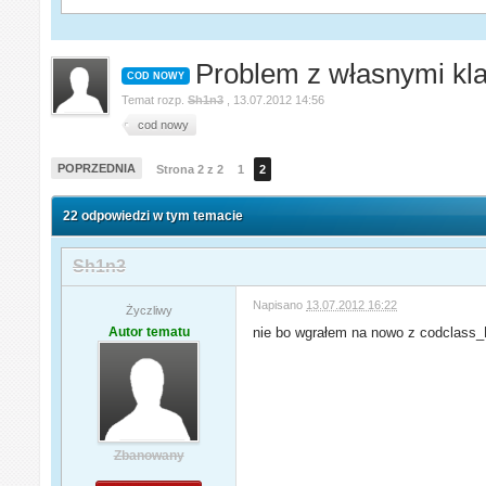
Problem z własnymi kl
COD NOWY
Temat rozp.
Sh1n3
,
13.07.2012 14:56
cod nowy
POPRZEDNIA
Strona 2 z 2
1
2
22 odpowiedzi w tym temacie
Sh1n3
Napisano
13.07.2012 16:22
Życzliwy
Autor tematu
nie bo wgrałem na nowo z codclass_
Zbanowany