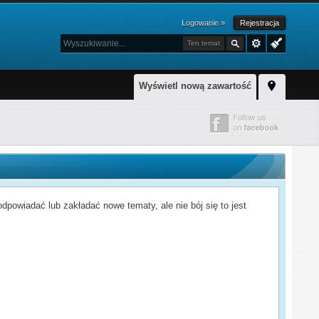
Logowanie »
Rejestracja
Ten temat
Wyświetl nową zawartość
powiadać lub zakładać nowe tematy, ale nie bój się to jest