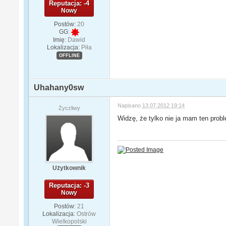
Reputacja: -4
Nowy
Postów:
20
GG:
Imię:
Dawid
Lokalizacja:
Piła
OFFLINE
Uhahany0sw
Napisano
13.07.2012 19:14
Życzliwy
Widzę, że tylko nie ja mam ten probl
Użytkownik
Reputacja: -3
Nowy
Postów:
21
Lokalizacja:
Ostrów
Wielkopolski