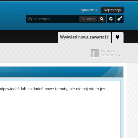
Logowanie »
Rejestracja
Ten temat
Wyświetl nową zawartość
powiadać lub zakładać nowe tematy, ale nie bój się to jest