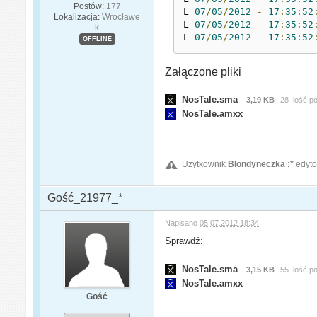
Postów:
177
L 
07
/
05
/
2012
-
17
:
35
:
52
Lokalizacja:
Wrocławe
L 
07
/
05
/
2012
-
17
:
35
:
52
k
L 
07
/
05
/
2012
-
17
:
35
:
52
OFFLINE
Załączone pliki
NosTale.sma
3,19 KB
28 Ilość p
NosTale.amxx
Użytkownik
Blondyneczka ;*
edyto
Gość_21977_*
Napisano
05.07.2012 18:34
Sprawdź:
NosTale.sma
3,15 KB
55 Ilość p
NosTale.amxx
Gość