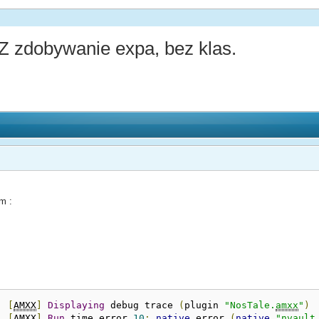
 zdobywanie expa, bez klas.
m :
:
[
AMXX
]
Displaying
 debug trace 
(
plugin 
"NosTale.
amxx
"
)
:
[
AMXX
]
Run
 time error 
10
:
native
 error 
(
native
"nvault