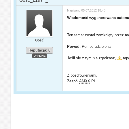
Gość_21977_*
Napisano
05.07.2012 18:48
Wiadomość wygenerowana automa
Ten temat został zamknięty przez mo
Gość
Powód:
Pomoc udzielona
Reputacja: 0
OFFLINE
Jeśli się z tym nie zgadzasz,
rapo
Z pozdrowieniami,
Zespół
AMXX
.PL