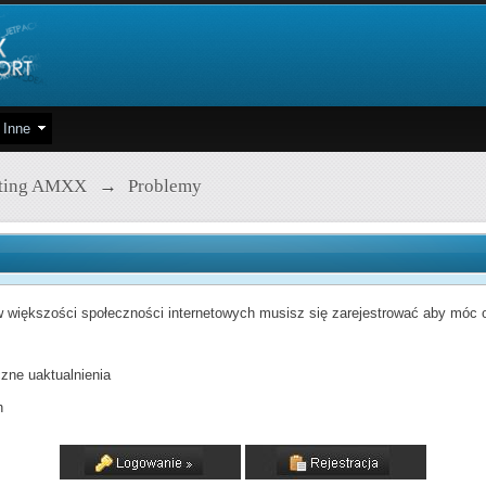
Inne
pting AMXX
→
Problemy
 większości społeczności internetowych musisz się zarejestrować aby móc od
zne uaktualnienia
h