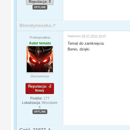
Reputacja: 0
OFFLINE
Blondyneczka ;*
Napisano
05.07.2012 18:47
Profesjonalista
Autor tematu
Temat do zamknięcia.
Benio, dzięki.
Zbanowany
Reputacja: -2
Nowy
Postów:
177
Lokalizacja:
Wrocławe
k
OFFLINE