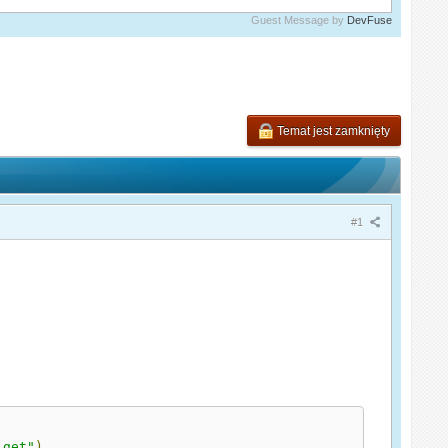
Guest Message by
DevFuse
Temat jest zamknięty
#1
_get"
)