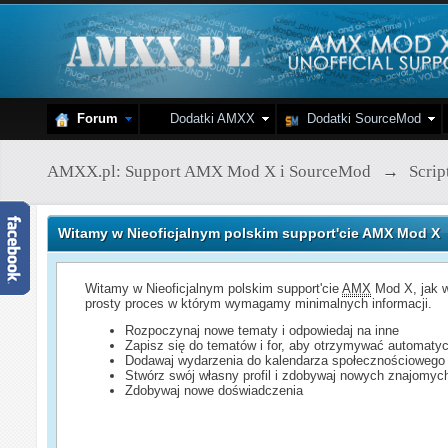
Forum
Dodatki AMXX
Dodatki SourceMod
AMXX.pl: Support AMX Mod X i SourceMod
→
Scri
Witamy w Nieoficjalnym polskim support'cie AMX Mod X
Witamy w Nieoficjalnym polskim support'cie
AMX
Mod X, jak w
prosty proces w którym wymagamy minimalnych informacji.
Rozpoczynaj nowe tematy i odpowiedaj na inne
Zapisz się do tematów i for, aby otrzymywać automatyc
Dodawaj wydarzenia do kalendarza społecznościowego
Stwórz swój własny profil i zdobywaj nowych znajomyc
Zdobywaj nowe doświadczenia