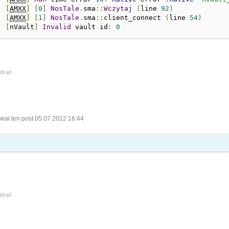
:
[
AMXX
]
[
0
]
NosTale
.
sma
::
Wczytaj
(
line 
92
)
:
[
AMXX
]
[
1
]
NosTale
.
sma
::
client_connect 
(
line 
54
)
:
[
nVault
]
Invalid
 vault id
:
0
obrań
wał ten post 05.07.2012 16:44
obrań