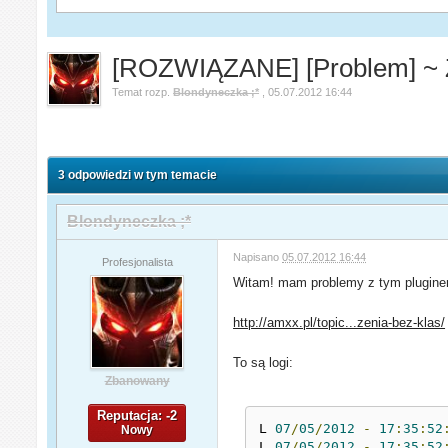
[ROZWIĄZANE] [Problem] ~ Z
Temat rozp.
Blondyneczka ;*
,
05.07.2012 16:44
3 odpowiedzi w tym temacie
Blondyneczka ;*
Napisano
05.07.2012 16:44
Profesjonalista
Witam! mam problemy z tym plugine
http://amxx.pl/topic...zenia-bez-klas/
To są logi:
Zbanowany
Reputacja: -2
L 
07
/
05
/
2012
-
17
:
35
:
52
Nowy
L 
07
/
05
/
2012
-
17
:
35
:
52