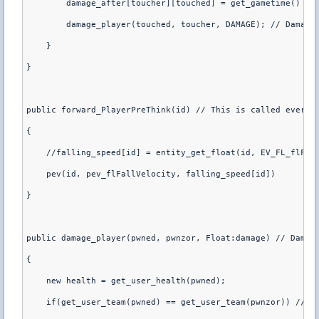
        damage_after[toucher][touched] = get_gametime() + 
        damage_player(touched, toucher, DAMAGE); // Damage
    }
}
public forward_PlayerPreThink(id) // This is called every 
{
    //falling_speed[id] = entity_get_float(id, EV_FL_flFal
    pev(id, pev_flFallVelocity, falling_speed[id])
}
public damage_player(pwned, pwnzor, Float:damage) // Damag
{
    new health = get_user_health(pwned);
    if(get_user_team(pwned) == get_user_team(pwnzor)) // I