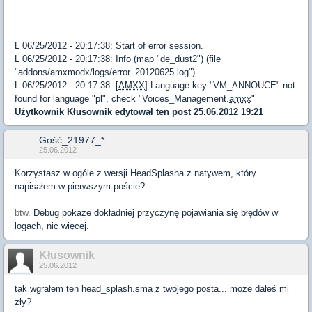
L 06/25/2012 - 20:17:38: Start of error session.
L 06/25/2012 - 20:17:38: Info (map "de_dust2") (file
"addons/amxmodx/logs/error_20120625.log")
L 06/25/2012 - 20:17:38: [
AMXX
] Language key "VM_ANNOUCE" not
found for language "pl", check "Voices_Management.
amxx
"
Użytkownik
Kłusownik
edytował ten post 25.06.2012 19:21
Gość_21977_*
25.06.2012
Korzystasz w ogóle z wersji HeadSplasha z natywem, który
napisałem w pierwszym poście?
btw.
Debug pokaże dokładniej przyczynę pojawiania się błędów w
logach, nic więcej.
Kłusownik
25.06.2012
tak wgrałem ten head_splash.sma z twojego posta... moze dałeś mi
zły?