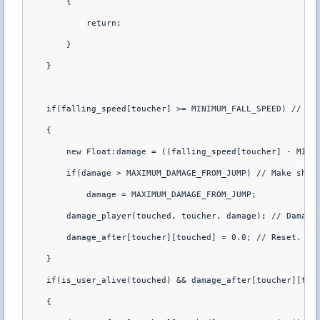
        {
            return;
        }
    }
    if(falling_speed[toucher] >= MINIMUM_FALL_SPEED) // If
    {
        new Float:damage = ((falling_speed[toucher] - MINI
        if(damage > MAXIMUM_DAMAGE_FROM_JUMP) // Make shur
            damage = MAXIMUM_DAMAGE_FROM_JUMP;
        damage_player(touched, toucher, damage); // Damage
        damage_after[toucher][touched] = 0.0; // Reset.
    }
    if(is_user_alive(touched) && damage_after[toucher][tou
    {