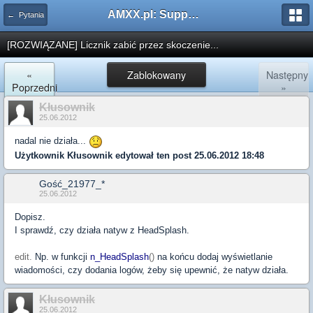
AMXX.pl: Support AMX Mod X i SourceMod
← Pytania
[ROZWIĄZANE] Licznik zabić przez skoczenie...
«
Zablokowany
Następny
Poprzedni
»
Kłusownik
25.06.2012
nadal nie działa...
Użytkownik
Kłusownik
edytował ten post 25.06.2012 18:48
Gość_21977_*
25.06.2012
Dopisz.
I sprawdź, czy działa natyw z HeadSplash.
edit.
Np. w funkcji
n_HeadSplash
()
na końcu dodaj wyświetlanie
wiadomości, czy dodania logów, żeby się upewnić, że natyw działa.
Kłusownik
25.06.2012