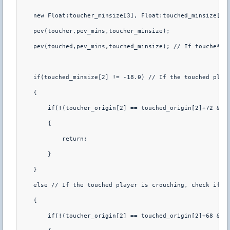
    new Float:toucher_minsize[3], Float:touched_minsize[3]
    pev(toucher,pev_mins,toucher_minsize);
    pev(touched,pev_mins,touched_minsize); // If touche*_m
    if(touched_minsize[2] != -18.0) // If the touched play
    {
        if(!(toucher_origin[2] == touched_origin[2]+72 && 
        {
            return;
        }
    }
    else // If the touched player is crouching, check if t
    {
        if(!(toucher_origin[2] == touched_origin[2]+68 && 