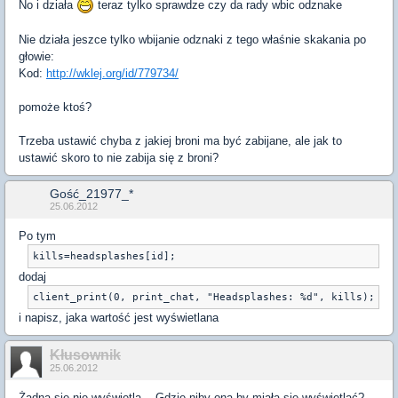
No i działa
teraz tylko sprawdze czy da rady wbic odznake
Nie działa jeszce tylko wbijanie odznaki z tego właśnie skakania po
głowie:
Kod:
http://wklej.org/id/779734/
pomoże ktoś?
Trzeba ustawić chyba z jakiej broni ma być zabijane, ale jak to
ustawić skoro to nie zabija się z broni?
Gość_21977_*
25.06.2012
Po tym
dodaj
i napisz, jaka wartość jest wyświetlana
Kłusownik
25.06.2012
Żadna się nie wyświetla... Gdzie niby ona by miała się wyświetlać?