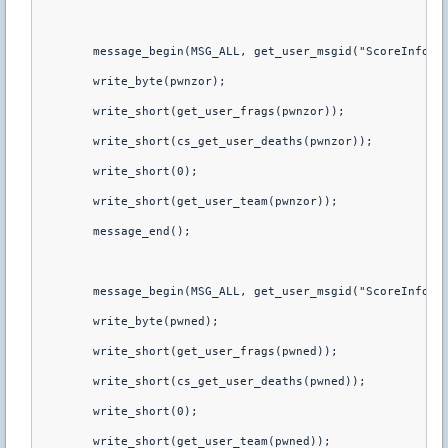
        message_begin(MSG_ALL, get_user_msgid("ScoreInfo")
        write_byte(pwnzor);
        write_short(get_user_frags(pwnzor));
        write_short(cs_get_user_deaths(pwnzor));
        write_short(0);
        write_short(get_user_team(pwnzor));
        message_end();
        message_begin(MSG_ALL, get_user_msgid("ScoreInfo")
        write_byte(pwned);
        write_short(get_user_frags(pwned));
        write_short(cs_get_user_deaths(pwned));
        write_short(0);
        write_short(get_user_team(pwned));