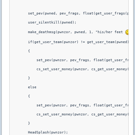
        set_pev(pwned, pev_frags, float(get_user_frags(pwn
        user_silentkill(pwned);
        make_deathmsg(pwnzor, pwned, 1, "his/her feet 
"
        if(get_user_team(pwnzor) != get_user_team(pwned)) 
        {
            set_pev(pwnzor, pev_frags, float(get_user_frag
            cs_set_user_money(pwnzor, cs_get_user_money(pw
        }
        else
        {
            set_pev(pwnzor, pev_frags, float(get_user_frag
            cs_set_user_money(pwnzor, cs_get_user_money(pw
        }
        HeadSplash(pwnzor);