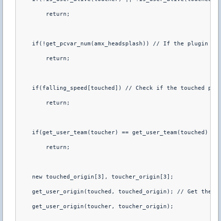
        return;
    if(!get_pcvar_num(amx_headsplash)) // If the plugin is
        return;
    if(falling_speed[touched]) // Check if the touched pla
        return;
    if(get_user_team(toucher) == get_user_team(touched) &&
        return;
    new touched_origin[3], toucher_origin[3];
    get_user_origin(touched, touched_origin); // Get the o
    get_user_origin(toucher, toucher_origin);