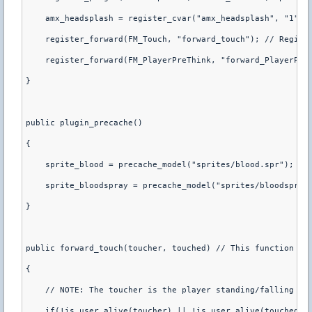
    amx_headsplash = register_cvar("amx_headsplash", "1");
    register_forward(FM_Touch, "forward_touch"); // Regist
    register_forward(FM_PlayerPreThink, "forward_PlayerPre
}
public plugin_precache()
{
    sprite_blood = precache_model("sprites/blood.spr");
    sprite_bloodspray = precache_model("sprites/bloodspray
}
public forward_touch(toucher, touched) // This function is
{
    // NOTE: The toucher is the player standing/falling on
    if(!is_user_alive(toucher) || !is_user_alive(touched))