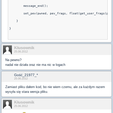
        message_end();
        set_pev(pwned, pev_frags, float(get_user_frags(pwn
    }
}
Kłusownik
25.06.2012
Na pewno?
nadal nie działa oraz nie ma nic w logach
Gość_21977_*
25.06.2012
Zamiast pliku dałem kod, bo nie wiem czemu, ale za każdym razem
wysyła się stara wersja pliku.
Kłusownik
25.06.2012