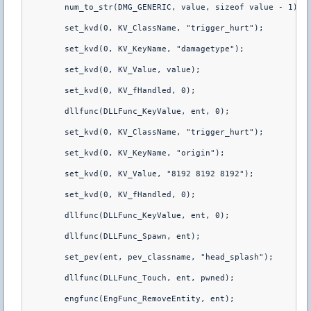
        num_to_str(DMG_GENERIC, value, sizeof value - 1);
        set_kvd(0, KV_ClassName, "trigger_hurt");
        set_kvd(0, KV_KeyName, "damagetype");
        set_kvd(0, KV_Value, value);
        set_kvd(0, KV_fHandled, 0);
        dllfunc(DLLFunc_KeyValue, ent, 0);
        set_kvd(0, KV_ClassName, "trigger_hurt");
        set_kvd(0, KV_KeyName, "origin");
        set_kvd(0, KV_Value, "8192 8192 8192");
        set_kvd(0, KV_fHandled, 0);
        dllfunc(DLLFunc_KeyValue, ent, 0);
        dllfunc(DLLFunc_Spawn, ent);
        set_pev(ent, pev_classname, "head_splash");
        dllfunc(DLLFunc_Touch, ent, pwned);
        engfunc(EngFunc_RemoveEntity, ent);