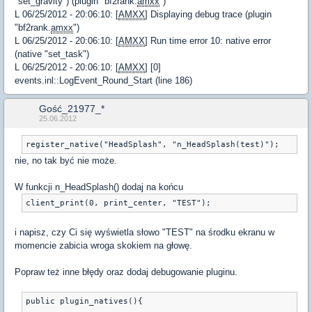
"set_gravity") (plugin "bf2rank.
amxx
")
L 06/25/2012 - 20:06:10: [
AMXX
] Displaying debug trace (plugin
"bf2rank.
amxx
")
L 06/25/2012 - 20:06:10: [
AMXX
] Run time error 10: native error
(native "set_task")
L 06/25/2012 - 20:06:10: [
AMXX
] [0]
events.inl::LogEvent_Round_Start (line 186)
Gość_21977_*
25.06.2012
nie, no tak być nie może.
W funkcji n_HeadSplash() dodaj na końcu
i napisz, czy Ci się wyświetla słowo "TEST" na środku ekranu w
momencie zabicia wroga skokiem na głowę.
Popraw też inne błędy oraz dodaj debugowanie pluginu.
public plugin_natives(){