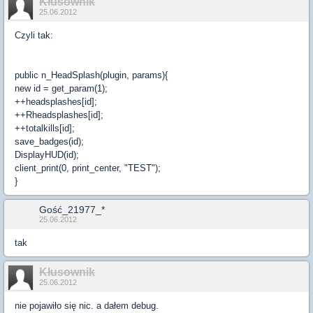
Kłusownik
25.06.2012
Czyli tak:
public n_HeadSplash(plugin, params){
new id = get_param(1);
++headsplashes[id];
++Rheadsplashes[id];
++totalkills[id];
save_badges(id);
DisplayHUD(id);
client_print(0, print_center, "TEST");
}
Gość_21977_*
25.06.2012
tak
Kłusownik
25.06.2012
nie pojawiło się nic. a dałem debug.