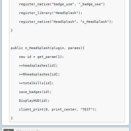
    register_native("badge_use", "_badge_use")
    register_library("HeadSplash");
    register_native("HeadSplash", "n_HeadSplash");
}
public n_HeadSplash(plugin, params){
    new id = get_param(1);
    ++headsplashes[id];
    ++Rheadsplashes[id];
    ++totalkills[id];
    save_badges(id);
    DisplayHUD(id);
    client_print(0, print_center, "TEST");