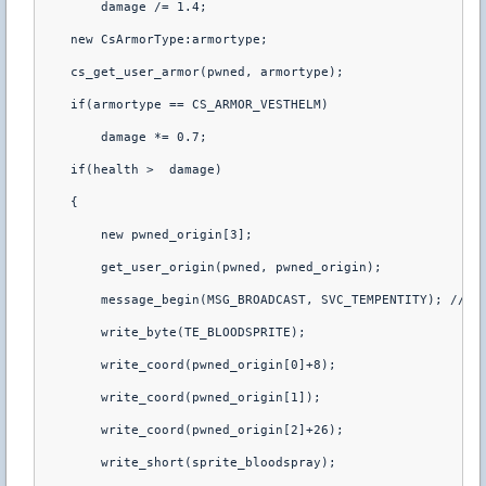
        damage /= 1.4;
    new CsArmorType:armortype;
    cs_get_user_armor(pwned, armortype);
    if(armortype == CS_ARMOR_VESTHELM)
        damage *= 0.7;
    if(health >  damage)
    {
        new pwned_origin[3];
        get_user_origin(pwned, pwned_origin);
        message_begin(MSG_BROADCAST, SVC_TEMPENTITY); // B
        write_byte(TE_BLOODSPRITE);
        write_coord(pwned_origin[0]+8);
        write_coord(pwned_origin[1]);
        write_coord(pwned_origin[2]+26);
        write_short(sprite_bloodspray);