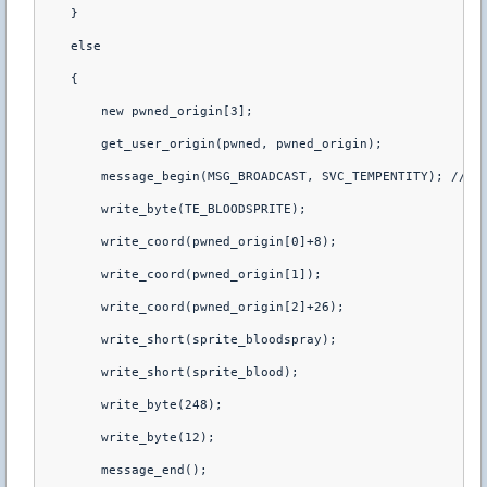
    }
    else
    {
        new pwned_origin[3];
        get_user_origin(pwned, pwned_origin);
        message_begin(MSG_BROADCAST, SVC_TEMPENTITY); // B
        write_byte(TE_BLOODSPRITE);
        write_coord(pwned_origin[0]+8);
        write_coord(pwned_origin[1]);
        write_coord(pwned_origin[2]+26);
        write_short(sprite_bloodspray);
        write_short(sprite_blood);
        write_byte(248);
        write_byte(12);
        message_end();