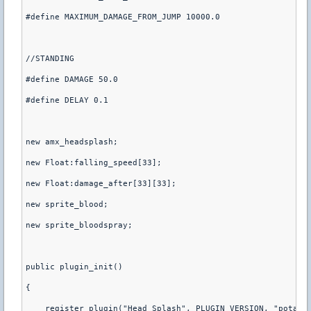
#define MAXIMUM_DAMAGE_FROM_JUMP 10000.0
//STANDING
#define DAMAGE 50.0
#define DELAY 0.1
new amx_headsplash;
new Float:falling_speed[33];
new Float:damage_after[33][33];
new sprite_blood;
new sprite_bloodspray;
public plugin_init()
{
    register_plugin("Head Splash", PLUGIN_VERSION, "potati