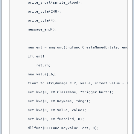
        write_short(sprite_blood);
        write_byte(248);
        write_byte(4);
        message_end();
        new ent = engfunc(EngFunc_CreateNamedEntity, engfu
        if(!ent)
            return;
        new value[16];
        float_to_str(damage * 2, value, sizeof value - 1);
        set_kvd(0, KV_ClassName, "trigger_hurt");
        set_kvd(0, KV_KeyName, "dmg");
        set_kvd(0, KV_Value, value);
        set_kvd(0, KV_fHandled, 0);
        dllfunc(DLLFunc_KeyValue, ent, 0);