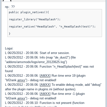
np.: ??
public plugin_natives(){
register_library("HeadSplash");
register_native("HeadSplash", "n_HeadSplash(test)");
Logui:
L 06/25/2012 - 20:06:06: Start of error session.
L 06/25/2012 - 20:06:06: Info (map "de_dust2") (file
"addons/amxmodx/logs/error_20120625.log")
L 06/25/2012 - 20:06:06: Function "n_HeadSplash(test)" was not
found
L 06/25/2012 - 20:06:06: [
AMXX
] Run time error 19 (plugin
"bf2rank.
amxx
") - debug not enabled!
L 06/25/2012 - 20:06:06: [
AMXX
] To enable debug mode, add "debug"
after the plugin name in plugins.ini (without quotes).
L 06/25/2012 - 20:06:06: [
AMXX
] Run time error -1 (plugin
"bf2rank.
amxx
") - debug not enabled!
L 06/25/2012 - 20:06:10: Function is not present (function