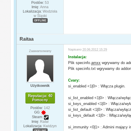
Postów:
53
Imię:
Anna
Lokalizacja:
Wodzisła
w Śląski
OFFLINE
Raitaa
Napisano
20.06.2012 15:29
Zaawansowany
Instalacja:
Plik specinfo.
amxx
wgrywamy do add
Plik specinfo.txt wgrywamy do addo
Cvary:
Użytkownik
si_enabled <1|0> : Włącza plugin.
Reputacja: 40
si_list_enabled <1|0> : Włącza/wyłąc
Pomocny
si_keys_enabled <1|0> : Włącza/wył
Postów:
142
si_list_default <1|0> : Włącza/wyłąc
GG:
si_keys_default <1|0> : Włącza/wyłą
Steam:
Imię:
Rafał
Lokalizacja:
Kwidzyn
si_immunity <0|1> : Admini mający i
OFFLINE