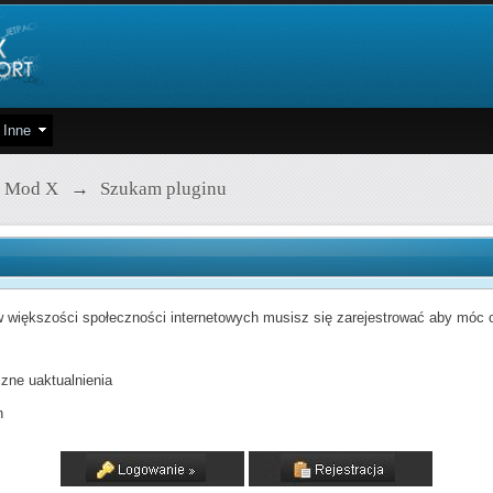
Inne
 Mod X
→
Szukam pluginu
 większości społeczności internetowych musisz się zarejestrować aby móc od
zne uaktualnienia
h