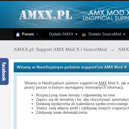
Forum
Dodatki AMXX
Dodatki SourceMod
AMXX.pl: Support AMX Mod X i SourceMod
→
AMX
Witamy w Nieoficjalnym polskim support'cie AMX Mod X
Witamy w Nieoficjalnym polskim support'cie
AMX
Mod X, jak w
prosty proces w którym wymagamy minimalnych informacji.
Rozpoczynaj nowe tematy i odpowiedaj na inne
Zapisz się do tematów i for, aby otrzymywać automatyc
Dodawaj wydarzenia do kalendarza społecznościowego
Stwórz swój własny profil i zdobywaj nowych znajomyc
Zdobywaj nowe doświadczenia