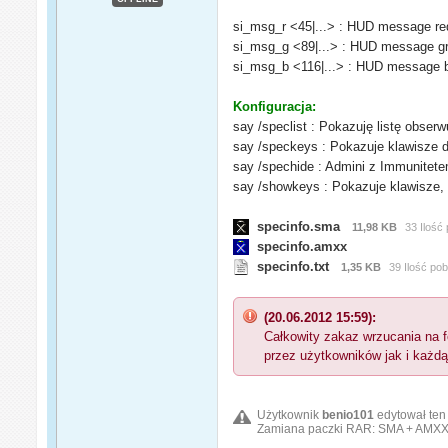
si_msg_r <45|...> : HUD message re
si_msg_g <89|...> : HUD message gr
si_msg_b <116|...> : HUD message b
Konfiguracja:
say /speclist : Pokazuję listę obser
say /speckeys : Pokazuje klawisze 
say /spechide : Admini z Immunitete
say /showkeys : Pokazuje klawisze,
specinfo.sma
11,98 KB
33 Ilość
specinfo.amxx
specinfo.txt
1,35 KB
39 Ilość po
(20.06.2012 15:59):
Całkowity zakaz wrzucania na f
przez użytkowników jak i każdą
Użytkownik
benio101
edytował ten
Zamiana paczki RAR: SMA + AMXX