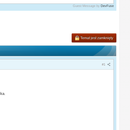
Guest Message by
DevFuse
Temat jest zamknięty
#1
ska.