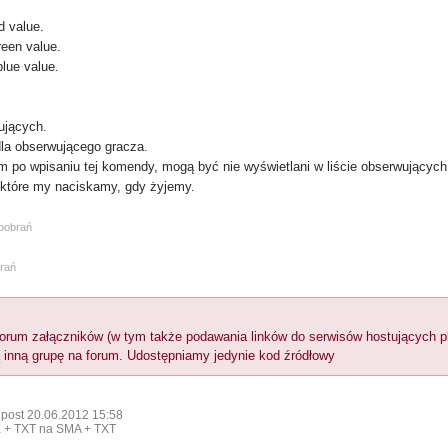
d value.
een value.
lue value.
wujących.
dla obserwującego gracza.
m po wpisaniu tej komendy, mogą być nie wyświetlani w liście obserwujących
 które my naciskamy, gdy żyjemy.
 pobrań
brań
orum załączników (w tym także podawania linków do serwisów hostujących plik
 inną grupę na forum. Udostępniamy jedynie kod źródłowy
 post 20.06.2012 15:58
 + TXT na SMA + TXT