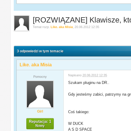
[ROZWIĄZANE] Klawisze, któr
Temat rozp.
Like. aka Misia
,
20.06.2012 12:35
3 odpowiedzi w tym temacie
Like. aka Misia
Napisano
20.06.2012 12:35
Pomocny
Szukam pluginu na DR..
Gdy jesteśmy zabici, patrzymy na gr
Girl
Coś takiego:
Reputacja: 1
W DUCK
Nowy
A S D SPACE