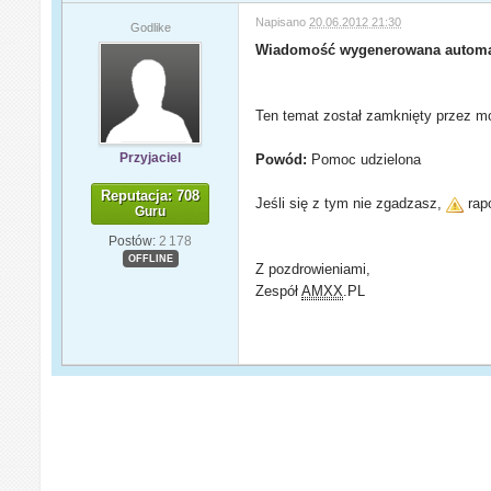
Napisano
20.06.2012 21:30
Godlike
Wiadomość wygenerowana automa
Ten temat został zamknięty przez mo
Przyjaciel
Powód:
Pomoc udzielona
Reputacja: 708
Jeśli się z tym nie zgadzasz,
rapo
Guru
Postów:
2 178
OFFLINE
Z pozdrowieniami,
Zespół
AMXX
.PL