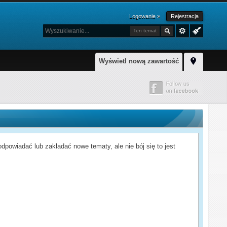
Logowanie »
Rejestracja
Ten temat
Wyświetl nową zawartość
powiadać lub zakładać nowe tematy, ale nie bój się to jest