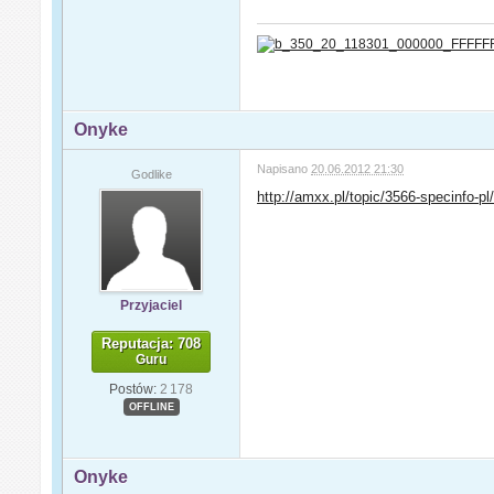
Onyke
Napisano
20.06.2012 21:30
Godlike
http://amxx.pl/topic/3566-specinfo-pl
Przyjaciel
Reputacja: 708
Guru
Postów:
2 178
OFFLINE
Onyke