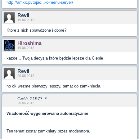
http://amxx.pl/topic...-o-menu-server/
Revil
19.06.2012
Które z nich sprawdzone i dobre?
Hiroshima
19.06.2012
każde... Twoja decyzja które będzie lepsze dla Ciebie
Revil
20.06.2012
no ok wezme pierwszy lepszy, temat do zamknięcia. +
Gość_21977_*
20.06.2012
Wiadomość wygenerowana automatycznie
Ten temat został zamknięty przez moderatora.