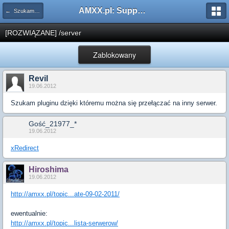
AMXX.pl: Support AMX Mod X i SourceMod
← Szukam pluginu
[ROZWIĄZANE] /server
Zablokowany
Revil
19.06.2012
Szukam pluginu dzięki któremu można się przełączać na inny serwer.
Gość_21977_*
19.06.2012
xRedirect
Hiroshima
19.06.2012
http://amxx.pl/topic...ate-09-02-2011/
ewentualnie:
http://amxx.pl/topic...lista-serwerow/