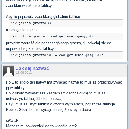
odwołujesz się do konkretnej komórki zmiennej, której nie
zadeklarowałeś jako tablicy.
Aby to poprawić, zadeklaruj globalnie tablicę
a następnie zamiast
przypisz wartość dla poszczególnego gracza, tj. odwołaj się do
odpowiedniej komórki tablicy
Jak się nazwać
16.06.2012
Po 1 to skoro ten natyw ma zwracać nazwę to musisz przechowywać
ją w tablicy.
Po 2 skoro wyświetlasz każdemu z osobna gildię to musisz
ustworzyć tablicę 33 elementową.
Czyli musisz użyć tablicy o dwóch wymiarach, pokaż też funkcję
PobierzGildie bo nie wydaje mi się żeby była dobra.
@@UP
Możesz mi powiedzieć co to w ogóle jest?