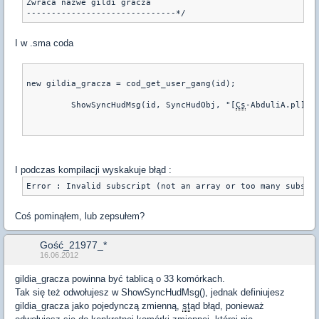
Zwraca nazwe gildi gracza

I w .sma coda
new gildia_gracza = cod_get_user_gang(id);
   	 ShowSyncHudMsg(id, SyncHudObj, "[
Cs
-AbduliA.pl]^n
I podczas kompilacji wyskakuje błąd :
Coś pominąłem, lub zepsułem?
Gość_21977_*
16.06.2012
gildia_gracza powinna być tablicą o 33 komórkach.
Tak się też odwołujesz w ShowSyncHudMsg(), jednak definiujesz
gildia_gracza jako pojedynczą zmienną,
st
ąd błąd, ponieważ