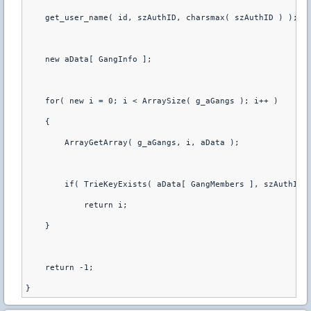
    get_user_name( id, szAuthID, charsmax( szAuthID ) );
    new aData[ GangInfo ];
    for( new i = 0; i < ArraySize( g_aGangs ); i++ )
    {
        ArrayGetArray( g_aGangs, i, aData );
        if( TrieKeyExists( aData[ GangMembers ], szAuthID 
            return i;
    }
    return -1;