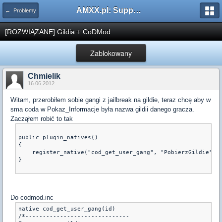
AMXX.pl: Support AMX Mod X i SourceMod
← Problemy
[ROZWIĄZANE] Gildia + CoDMod
Zablokowany
Chmielik
16.06.2012
Witam, przerobiłem sobie gangi z jailbreak na gildie, teraz chcę aby w
sma coda w Pokaz_Informacje była nazwa gildii danego gracza.
Zacząłem robić to tak
public plugin_natives()
{
    register_native("cod_get_user_gang", "PobierzGildie");
}
Do codmod.inc
native cod_get_user_gang(id)

/*------------------------------
