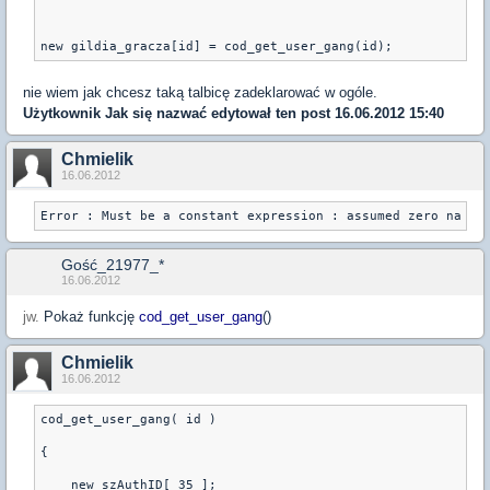
nie wiem jak chcesz taką talbicę zadeklarować w ogóle.
Użytkownik
Jak się nazwać
edytował ten post 16.06.2012 15:40
Chmielik
16.06.2012
Error : Must be a constant expression : assumed zero na li
Gość_21977_*
16.06.2012
jw.
Pokaż funkcję
cod_get_user_gang
()
Chmielik
16.06.2012
cod_get_user_gang( id )
{
    new szAuthID[ 35 ];