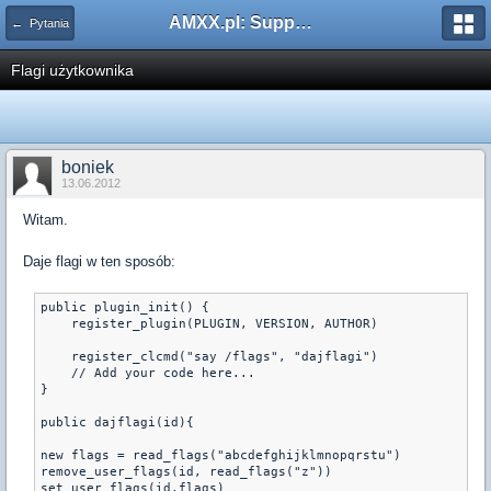
AMXX.pl: Support AMX Mod X i SourceMod
← Pytania
Flagi użytkownika
boniek
13.06.2012
Witam.
Daje flagi w ten sposób:
public plugin_init() {

    register_plugin(PLUGIN, VERSION, AUTHOR)

    register_clcmd("say /flags", "dajflagi")

    // Add your code here...

}

public dajflagi(id){

new flags = read_flags("abcdefghijklmnopqrstu")

remove_user_flags(id, read_flags("z"))

set_user_flags(id,flags)
