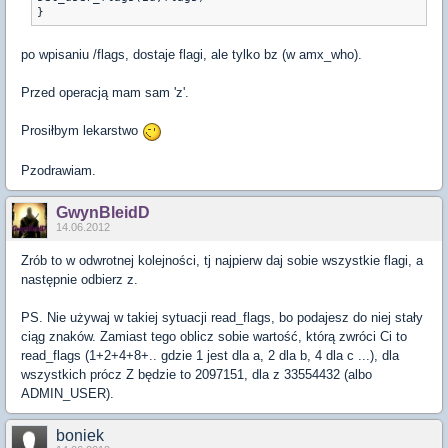
}
po wpisaniu /flags, dostaje flagi, ale tylko bz (w amx_who).
Przed operacją mam sam 'z'.
Prosiłbym lekarstwo
Pzodrawiam.
GwynBleidD
14.06.2012
Zrób to w odwrotnej kolejności, tj najpierw daj sobie wszystkie flagi, a
następnie odbierz z.
PS. Nie używaj w takiej sytuacji read_flags, bo podajesz do niej stały
ciąg znaków. Zamiast tego oblicz sobie wartość, którą zwróci Ci to
read_flags (1+2+4+8+.. gdzie 1 jest dla a, 2 dla b, 4 dla c ...), dla
wszystkich prócz Z będzie to 2097151, dla z 33554432 (albo
ADMIN_USER).
boniek