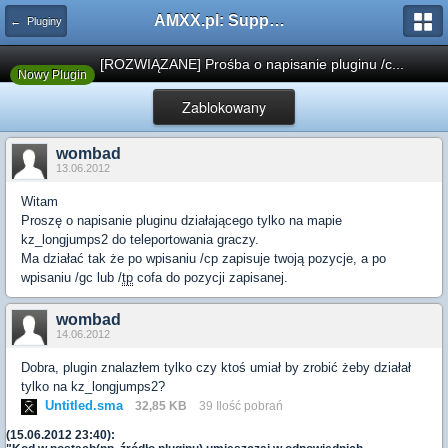
AMXX.pl: Support AMX Mod X i SourceMod
← Pluginy
[ROZWIĄZANE] Prośba o napisanie pluginu /c...
Nowy Plugin
Zablokowany
wombad
13.06.2012
Witam
Proszę o napisanie pluginu działającego tylko na mapie
kz_longjumps2 do teleportowania graczy.
Ma działać tak że po wpisaniu /cp zapisuje twoją pozycje, a po
wpisaniu /gc lub /
tp
cofa do pozycji zapisanej.
wombad
14.06.2012
Dobra, plugin znalazłem tylko czy ktoś umiał by zrobić żeby działał
tylko na kz_longjumps2?
Untitled.sma
32,85 KB
39 Ilość pobrań
(15.06.2012 23:40):