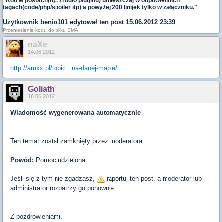
"Kod w postach(np. źródło pluginu) umieszczaj w odpowiednich
tagach(code/php/spoiler itp) a powyżej 200 linijek tylko w załączniku."
Użytkownik
benio101
edytował ten post 15.06.2012 23:39
Przeniesienie kodu do pliku SMA
naXe
14.06.2012
http://amxx.pl/topic...na-danej-mapie/
Goliath
16.06.2012
Wiadomość wygenerowana automatycznie
Ten temat został zamknięty przez moderatora.
Powód:
Pomoc udzielona
Jeśli się z tym nie zgadzasz,
raportuj ten post, a moderator lub
administrator rozpatrzy go ponownie.
Z pozdrowieniami,