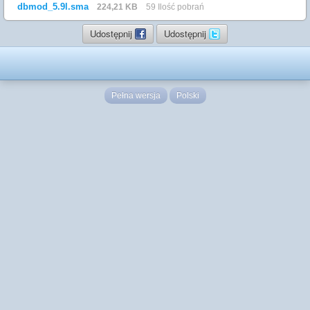
dbmod_5.9l.sma
224,21 KB
59 Ilość pobrań
Udostępnij
Udostępnij
Pełna wersja
Polski