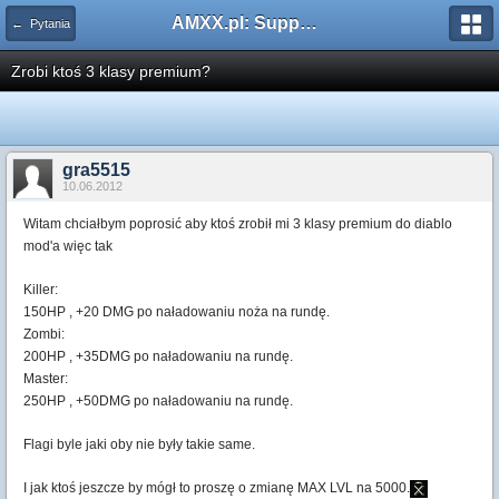
AMXX.pl: Support AMX Mod X i SourceMod
← Pytania
Zrobi ktoś 3 klasy premium?
gra5515
10.06.2012
Witam chciałbym poprosić aby ktoś zrobił mi 3 klasy premium do diablo
mod'a więc tak
Killer:
150HP , +20 DMG po naładowaniu noża na rundę.
Zombi:
200HP , +35DMG po naładowaniu na rundę.
Master:
250HP , +50DMG po naładowaniu na rundę.
Flagi byle jaki oby nie były takie same.
I jak ktoś jeszcze by mógł to proszę o zmianę MAX LVL na 5000.