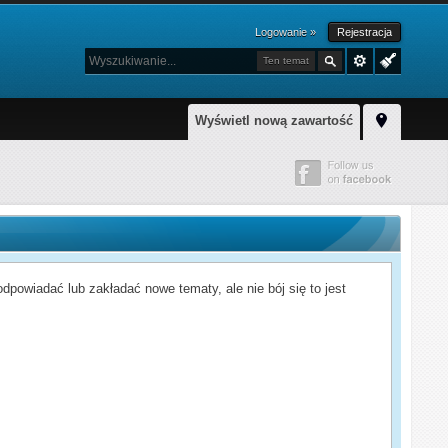
Logowanie »
Rejestracja
Ten temat
Wyświetl nową zawartość
powiadać lub zakładać nowe tematy, ale nie bój się to jest