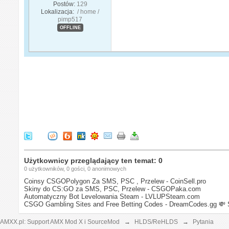
Postów:
129
Lokalizacja:
/ home /
pimp517
OFFLINE
Użytkownicy przeglądający ten temat: 0
0 użytkowników, 0 gości, 0 anonimowych
Coinsy CSGOPolygon Za SMS, PSC , Przelew - CoinSell.pro
Skiny do CS:GO za SMS, PSC, Przelew - CSGOPaka.com
Automatyczny Bot Levelowania Steam - LVLUPSteam.com
CSGO Gambling Sites and Free Betting Codes - DreamCodes.gg
💸 
AMXX.pl: Support AMX Mod X i SourceMod
→
HLDS/ReHLDS
→
Pytania