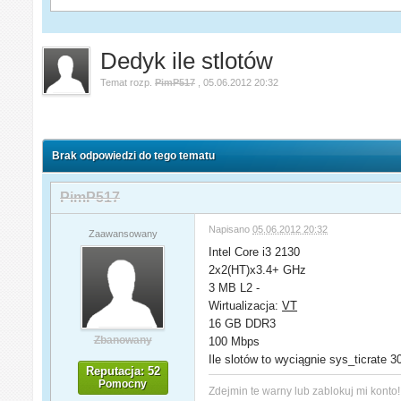
Dedyk ile stlotów
Temat rozp.
PimP517
,
05.06.2012 20:32
Brak odpowiedzi do tego tematu
PimP517
Napisano
05.06.2012 20:32
Zaawansowany
Intel Core i3 2130
2x2(HT)x3.4+ GHz
3 MB L2 -
Wirtualizacja:
VT
16 GB DDR3
Zbanowany
100 Mbps
Ile slotów to wyciągnie sys_ticrate 3
Reputacja: 52
Pomocny
Zdejmin te warny lub zablokuj mi konto!