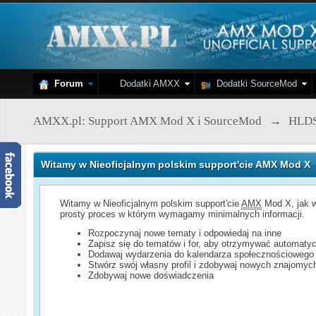
Forum
Dodatki AMXX
Dodatki SourceMod
AMXX.pl: Support AMX Mod X i SourceMod
→
HLD
Witamy w Nieoficjalnym polskim support'cie AMX Mod X
Witamy w Nieoficjalnym polskim support'cie
AMX
Mod X, jak w
prosty proces w którym wymagamy minimalnych informacji.
Rozpoczynaj nowe tematy i odpowiedaj na inne
Zapisz się do tematów i for, aby otrzymywać automatyc
Dodawaj wydarzenia do kalendarza społecznościowego
Stwórz swój własny profil i zdobywaj nowych znajomyc
Zdobywaj nowe doświadczenia