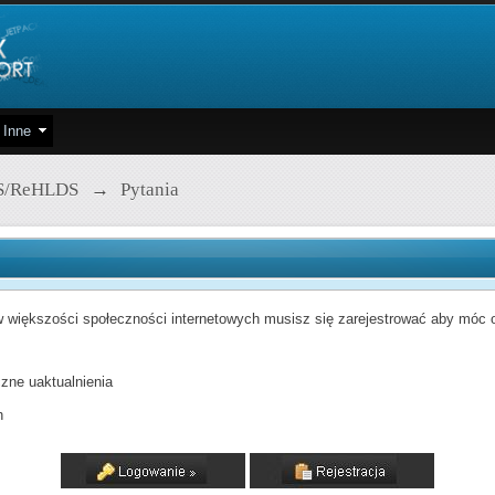
Inne
S/ReHLDS
→
Pytania
 większości społeczności internetowych musisz się zarejestrować aby móc od
zne uaktualnienia
h