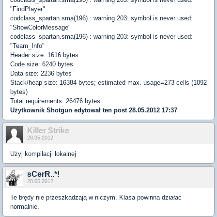
"FindPlayer"
codclass_spartan.sma(196) : warning 203: symbol is never used:
"ShowColorMessage"
codclass_spartan.sma(196) : warning 203: symbol is never used:
"Team_Info"
Header size: 1616 bytes
Code size: 6240 bytes
Data size: 2236 bytes
Stack/heap size: 16384 bytes; estimated max. usage=273 cells (1092
bytes)
Total requirements: 26476 bytes
Użytkownik
Shotgun
edytował ten post 28.05.2012 17:37
Killer Strike
28.05.2012
Użyj kompilacji lokalnej
sCerR..*!
28.05.2012
Te błędy nie przeszkadzają w niczym. Klasa powinna działać
normalnie.