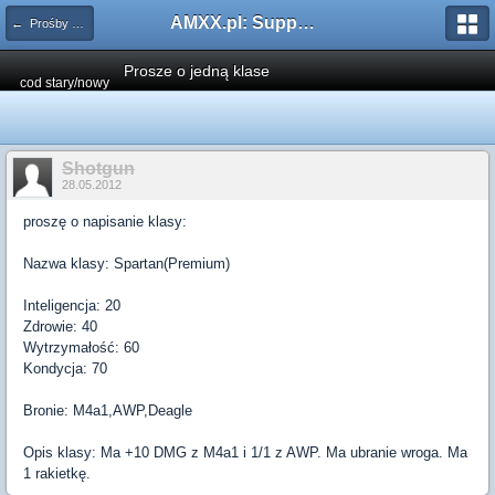
AMXX.pl: Support AMX Mod X i SourceMod
← Prośby o Klasę/Perk
Prosze o jedną klase
cod stary/nowy
Shotgun
28.05.2012
proszę o napisanie klasy:
Nazwa klasy: Spartan(Premium)
Inteligencja: 20
Zdrowie: 40
Wytrzymałość: 60
Kondycja: 70
Bronie: M4a1,AWP,Deagle
Opis klasy: Ma +10 DMG z M4a1 i 1/1 z AWP. Ma ubranie wroga. Ma
1 rakietkę.