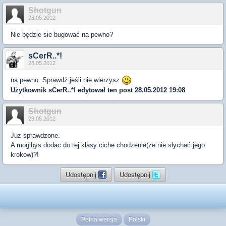
Shotgun
28.05.2012
Nie będzie sie bugować na pewno?
sCerR..*!
28.05.2012
na pewno. Sprawdź jeśli nie wierzysz
Użytkownik
sCerR..*!
edytował ten post 28.05.2012 19:08
Shotgun
29.05.2012
Juz sprawdzone.
A moglbys dodac do tej klasy ciche chodzenie(że nie słychać jego
krokow)?!
Udostępnij
Udostępnij
Pełna wersja
Polski