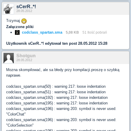
sCerR..*!
28.05.2012
Trzymaj
Załączone pliki
codclass_spartan.sma
5,08 KB
51 Ilość pobrań
Użytkownik
sCerR..*!
edytował ten post 28.05.2012 15:28
Shotgun
28.05.2012
Mozna skompilować, ale sa błedy przy kompilacji.proszę o szybką
naprawe.
codclass_spartan.sma(50) : warning 217: loose indentation
codclass_spartan.sma(51) : warning 217: loose indentation
codclass_spartan.sma(192) : warning 217: loose indentation
codclass_spartan.sma(195) : warning 217: loose indentation
codclass_spartan.sma(196) : warning 203: symbol is never used:
"ColorChat"
codclass_spartan.sma(196) : warning 203: symbol is never used:
"ColorSelection"
codclass_spartan.sma(196) : warning 203: symbol is never used: