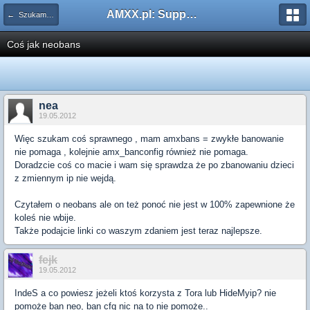
AMXX.pl: Support AMX Mod X i SourceMod
← Szukam pluginu
Coś jak neobans
nea
19.05.2012
Więc szukam coś sprawnego , mam amxbans = zwykłe banowanie
nie pomaga , kolejnie amx_banconfig również nie pomaga.
Doradzcie coś co macie i wam się sprawdza że po zbanowaniu dzieci
z zmiennym ip nie wejdą.
Czytałem o neobans ale on też ponoć nie jest w 100% zapewnione że
koleś nie wbije.
Także podajcie linki co waszym zdaniem jest teraz najlepsze.
fejk
19.05.2012
IndeS a co powiesz jeżeli ktoś korzysta z Tora lub HideMyip? nie
pomoże ban neo, ban cfg nic na to nie pomoże..