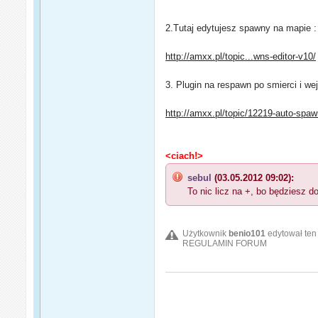
2.Tutaj edytujesz spawny na mapie :
http://amxx.pl/topic...wns-editor-v10/
3. Plugin na respawn po smierci i wej
http://amxx.pl/topic/12219-auto-spaw
<ciach!>
sebul
(03.05.2012 09:02):
To nic licz na +, bo będziesz d
Użytkownik
benio101
edytował ten
REGULAMIN FORUM