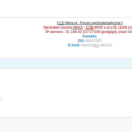
[
CS
-Sfera.pl - Forum ogólnotematyczne ]
Sprzedam paczkę
AMXX
-
COD
MOD a la LOL (100k LV
IP serwera - 31.186.82.137:27106 (podgląd), pisać G
Kontakt:
GG:
46592283
E-mail:
marcin@
cs
-sfera.pl
: