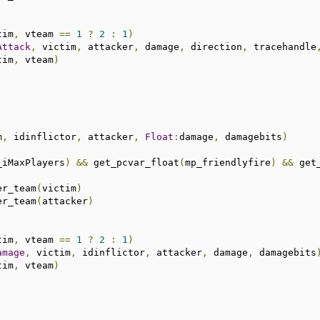
tim
,
 vteam 
==
1
?
2
:
1
)
Attack
,
 victim
,
 attacker
,
 damage
,
 direction
,
 tracehandle
tim
,
 vteam
)
m
,
 idinflictor
,
 attacker
,
Float
:
damage
,
 damagebits
)
_iMaxPlayers
)
&&
 get_pcvar_float
(
mp_friendlyfire
)
&&
 get
er_team
(
victim
)
er_team
(
attacker
)
tim
,
 vteam 
==
1
?
2
:
1
)
amage
,
 victim
,
 idinflictor
,
 attacker
,
 damage
,
 damagebits
tim
,
 vteam
)