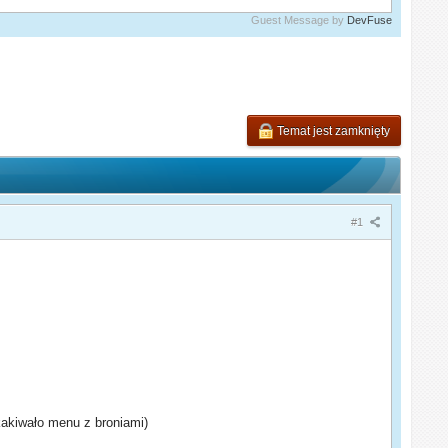
Guest Message by
DevFuse
Temat jest zamknięty
#1
akiwało menu z broniami)