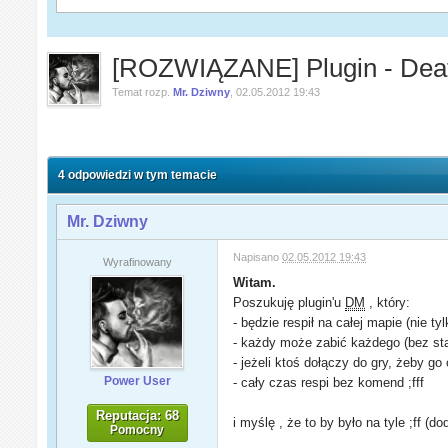
[ROZWIĄZANE] Plugin - Dea
Temat rozp.
Mr. Dziwny
,
02.05.2012 19:43
4 odpowiedzi w tym temacie
Mr. Dziwny
Napisano
02.05.2012 19:43
Wyrafinowany
Witam.
Poszukuję plugin'u
DM
, który:
- będzie respił na całej mapie (nie ty
- każdy może zabić każdego (bez st
- jeżeli ktoś dołączy do gry, żeby go
Power User
- cały czas respi bez komend ;fff
Reputacja: 68
i myślę , że to by było na tyle ;ff (
Pomocny