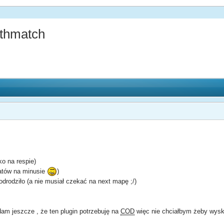
thmatch
lko na respie)
atów na minusie
)
 odrodziło (a nie musiał czekać na next mapę ;/)
dodam jeszcze , że ten plugin potrzebuję na
COD
więc nie chciałbym żeby wysk