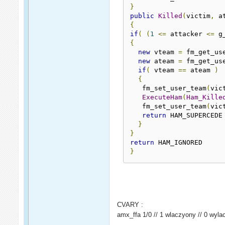
}
public
Killed
(
victim
,
 a
{
if
(
(
1
<=
 attacker 
<=
 g
{
new
 vteam 
=
 fm_get_us
new
 ateam 
=
 fm_get_us
if
(
 vteam 
==
 ateam 
)
{
   fm_set_user_team
(
vic
ExecuteHam
(
Ham_Kille
   fm_set_user_team
(
vic
return
 HAM_SUPERCEDE
}
}
return
 HAM_IGNORED
}
CVARY :
amx_ffa 1/0 // 1 wlaczyony // 0 wyl