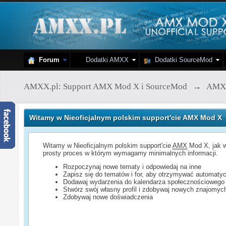
Forum
Dodatki AMXX
Dodatki SourceMod
AMXX.pl: Support AMX Mod X i SourceMod
→
AMX
Witamy w Nieoficjalnym polskim support'cie AMX Mod X
Witamy w Nieoficjalnym polskim support'cie
AMX
Mod X, jak w
prosty proces w którym wymagamy minimalnych informacji.
Rozpoczynaj nowe tematy i odpowiedaj na inne
Zapisz się do tematów i for, aby otrzymywać automatyc
Dodawaj wydarzenia do kalendarza społecznościowego
Stwórz swój własny profil i zdobywaj nowych znajomyc
Zdobywaj nowe doświadczenia