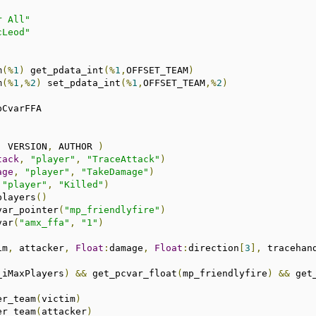
r All"
cLeod"
m
(%
1
)
 get_pdata_int
(%
1
,
OFFSET_TEAM
)
m
(%
1
,%
2
)
 set_pdata_int
(%
1
,
OFFSET_TEAM
,%
2
)
pCvarFFA
,
 VERSION
,
 AUTHOR 
)
tack
,
"player"
,
"TraceAttack"
)
age
,
"player"
,
"TakeDamage"
)
"player"
,
"Killed"
)
players
()
var_pointer
(
"mp_friendlyfire"
)
var
(
"amx_ffa"
,
"1"
)
im
,
 attacker
,
Float
:
damage
,
Float
:
direction
[
3
],
 tracehan
_iMaxPlayers
)
&&
 get_pcvar_float
(
mp_friendlyfire
)
&&
 get
er_team
(
victim
)
er_team
(
attacker
)