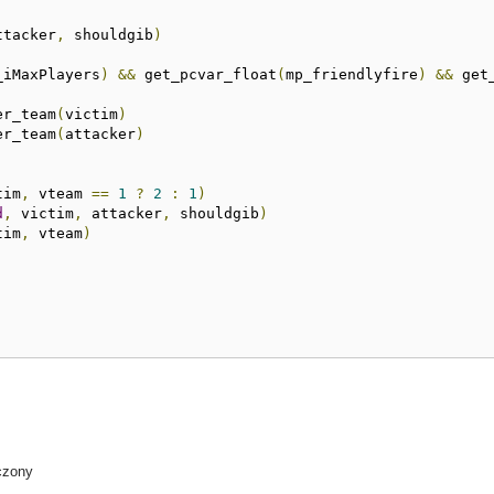
ttacker
,
 shouldgib
)
_iMaxPlayers
)
&&
 get_pcvar_float
(
mp_friendlyfire
)
&&
 get
er_team
(
victim
)
er_team
(
attacker
)
tim
,
 vteam 
==
1
?
2
:
1
)
d
,
 victim
,
 attacker
,
 shouldgib
)
tim
,
 vteam
)
aczony