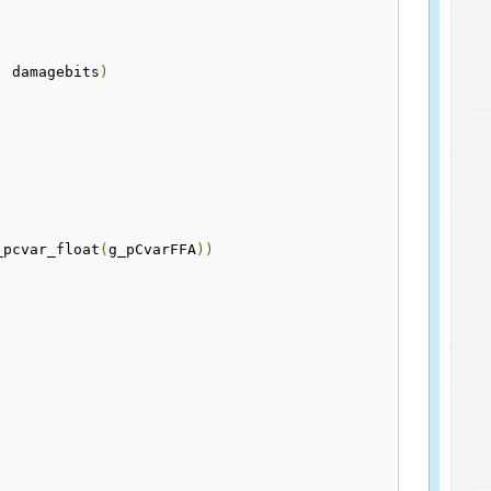
,
 damagebits
)
_pcvar_float
(
g_pCvarFFA
))
)