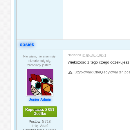
dasiek
Napisano
03.05.2012 10:21
Nie wiem, nie znam się,
nie orientuję się,
Większość z tego czego oczekujesz 
zarobiony jestem.
Użytkownik
CheQ
edytował ten pos
Junior Admin
Reputacja: 2 081
Godlike
Postów:
5 718
Imię:
Adaś