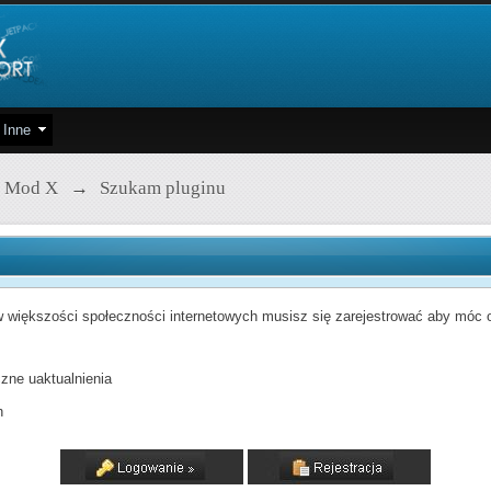
Inne
 Mod X
→
Szukam pluginu
 większości społeczności internetowych musisz się zarejestrować aby móc od
zne uaktualnienia
h