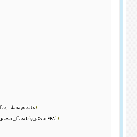
dle
,
 damagebits
)
_pcvar_float
(
g_pCvarFFA
))