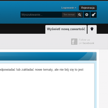
Logowanie »
Rejestracja
Ten temat
Wyświetl nową zawartość
powiadać lub zakładać nowe tematy, ale nie bój się to jest