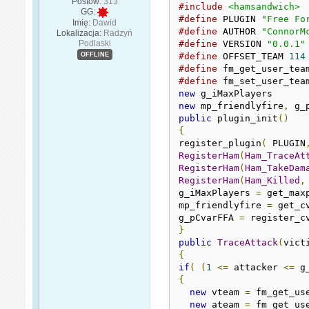
Postów:
313
#include
<hamsandwich>
GG:
#define
 PLUGIN 
"Free Fo
Imię:
Dawid
#define
 AUTHOR 
"ConnorM
Lokalizacja:
Radzyń
Podlaski
#define
 VERSION 
"0.0.1"
OFFLINE
#define
 OFFSET_TEAM 
114
#define
 fm_get_user_tea
#define
 fm_set_user_tea
new
 g_iMaxPlayers
new
 mp_friendlyfire
,
 g_
public
 plugin_init
()
{
register_plugin
(
 PLUGIN
RegisterHam
(
Ham_TraceAt
RegisterHam
(
Ham_TakeDam
RegisterHam
(
Ham_Killed
,
g_iMaxPlayers 
=
 get_max
mp_friendlyfire 
=
 get_c
g_pCvarFFA 
=
 register_c
}
public
TraceAttack
(
vict
{
if
(
(
1
<=
 attacker 
<=
 g
{
new
 vteam 
=
 fm_get_us
new
 ateam 
=
 fm_get_us