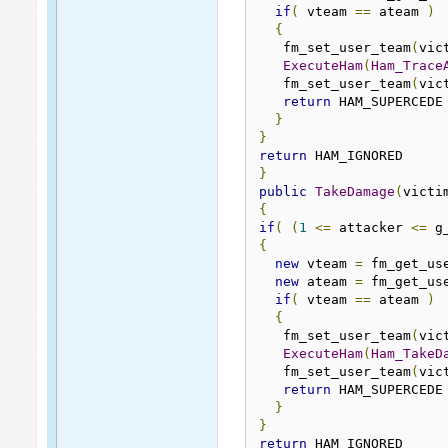
if
(
 vteam 
==
 ateam 
)
{
   fm_set_user_team
(
vic
ExecuteHam
(
Ham_Trace
   fm_set_user_team
(
vic
return
 HAM_SUPERCEDE
}
}
return
 HAM_IGNORED
}
public
TakeDamage
(
victi
{
if
(
(
1
<=
 attacker 
<=
 g
{
new
 vteam 
=
 fm_get_us
new
 ateam 
=
 fm_get_us
if
(
 vteam 
==
 ateam 
)
{
   fm_set_user_team
(
vic
ExecuteHam
(
Ham_TakeD
   fm_set_user_team
(
vic
return
 HAM_SUPERCEDE
}
}
return
 HAM_IGNORED