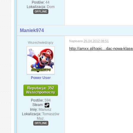
Postów:
44
Lokalizacja:
Dom
OFFLINE
Maniek974
Napisano
26.04.2012 08:51
Wszechwiedzący
http://amxx.pl/topic...dac-nowa-klase
Power User
Reputacja: 352
Wszechpomocny
Postów:
594
Steam:
Imię:
Mariusz
Lokalizacja:
Tomaszów
Maz.
OFFLINE