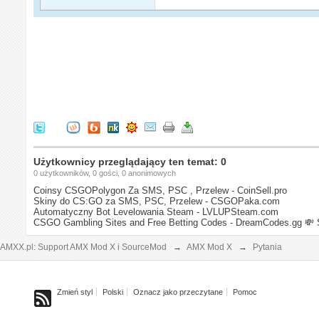
Użytkownicy przeglądający ten temat: 0
0 użytkowników, 0 gości, 0 anonimowych
Coinsy CSGOPolygon Za SMS, PSC , Przelew - CoinSell.pro
Skiny do CS:GO za SMS, PSC, Przelew - CSGOPaka.com
Automatyczny Bot Levelowania Steam - LVLUPSteam.com
CSGO Gambling Sites and Free Betting Codes - DreamCodes.gg
💸 
AMXX.pl: Support AMX Mod X i SourceMod
→
AMX Mod X
→
Pytania
Zmień styl
Polski
Oznacz jako przeczytane
Pomoc