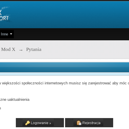
Inne
 Mod X
→
Pytania
 większości społeczności internetowych musisz się zarejestrować aby móc od
zne uaktualnienia
h