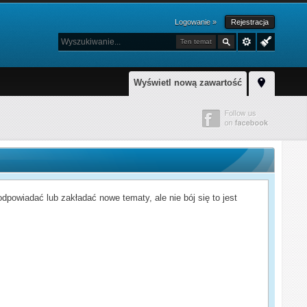
Logowanie »
Rejestracja
Ten temat
Wyświetl nową zawartość
powiadać lub zakładać nowe tematy, ale nie bój się to jest