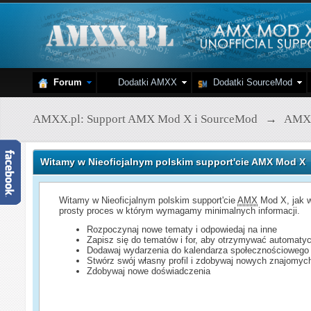
Forum
Dodatki AMXX
Dodatki SourceMod
AMXX.pl: Support AMX Mod X i SourceMod
→
AMX
Witamy w Nieoficjalnym polskim support'cie AMX Mod X
Witamy w Nieoficjalnym polskim support'cie
AMX
Mod X, jak w
prosty proces w którym wymagamy minimalnych informacji.
Rozpoczynaj nowe tematy i odpowiedaj na inne
Zapisz się do tematów i for, aby otrzymywać automatyc
Dodawaj wydarzenia do kalendarza społecznościowego
Stwórz swój własny profil i zdobywaj nowych znajomyc
Zdobywaj nowe doświadczenia