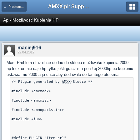
AMXX.pl: Support AMX Mod X i SourceMod
← Problemy z pluginami
Ap - Możliwość Kupienia HP
maciej916
22.04.2012
Mam Problem otuz chce dodać do sklepu możliwość kupienia 2000
hp lecz on nie daje hp tylko jeśli gracz ma poniżej 2000hp po kupieniu
ustawia mu 2000 a ja chce aby dodawało do tamtego oto sma:
/* Plugin generated by 
AMXX
-Studio */
#include <amxmodx>
#include <amxmisc>
#include <ammopacks.inc>
#include <fun>
#define PLUGIN "Item_nr1"