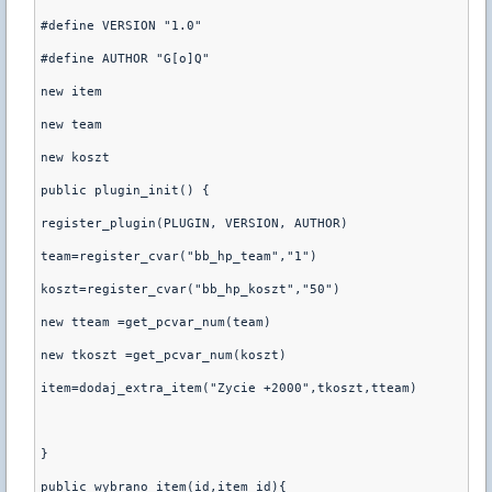
#define VERSION "1.0"
#define AUTHOR "G[o]Q"
new item
new team
new koszt
public plugin_init() {
register_plugin(PLUGIN, VERSION, AUTHOR)
team=register_cvar("bb_hp_team","1")
koszt=register_cvar("bb_hp_koszt","50")
new tteam =get_pcvar_num(team)
new tkoszt =get_pcvar_num(koszt)
item=dodaj_extra_item("Zycie +2000",tkoszt,tteam)
}
public wybrano_item(id,item_id){