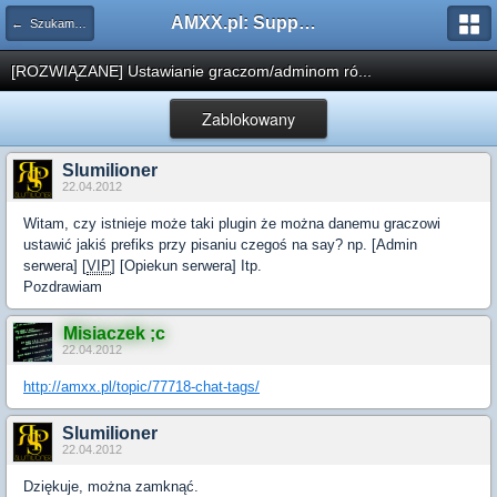
AMXX.pl: Support AMX Mod X i SourceMod
← Szukam pluginu
[ROZWIĄZANE] Ustawianie graczom/adminom ró...
Zablokowany
Slumilioner
22.04.2012
Witam, czy istnieje może taki plugin że można danemu graczowi
ustawić jakiś prefiks przy pisaniu czegoś na say? np. [Admin
serwera] [
VIP
] [Opiekun serwera] Itp.
Pozdrawiam
Misiaczek ;c
22.04.2012
http://amxx.pl/topic/77718-chat-tags/
Slumilioner
22.04.2012
Dziękuje, można zamknąć.