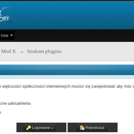
Inne
 Mod X
→
Szukam pluginu
 większości społeczności internetowych musisz się zarejestrować aby móc od
zne uaktualnienia
h