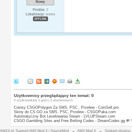
Nowy
Postów:
2
Lokalizacja:
wawa
OFFLINE
Użytkownicy przeglądający ten temat: 0
0 użytkowników, 0 gości, 0 anonimowych
Coinsy CSGOPolygon Za SMS, PSC , Przelew - CoinSell.pro
Skiny do CS:GO za SMS, PSC, Przelew - CSGOPaka.com
Automatyczny Bot Levelowania Steam - LVLUPSteam.com
CSGO Gambling Sites and Free Betting Codes - DreamCodes.gg
💸 
AMXX.pl: Support AMX Mod X i SourceMod
→
AMX Mod X
→
Szukam pluginu