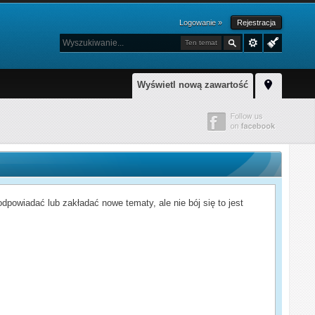
Logowanie »
Rejestracja
Ten temat
Wyświetl nową zawartość
powiadać lub zakładać nowe tematy, ale nie bój się to jest