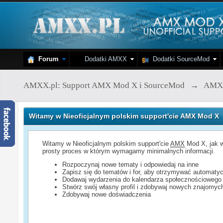
Forum
Dodatki AMXX
Dodatki SourceMod
AMXX.pl: Support AMX Mod X i SourceMod
→
AMX
Witamy w Nieoficjalnym polskim support'cie AMX Mod X
Witamy w Nieoficjalnym polskim support'cie
AMX
Mod X, jak w
prosty proces w którym wymagamy minimalnych informacji.
Rozpoczynaj nowe tematy i odpowiedaj na inne
Zapisz się do tematów i for, aby otrzymywać automatyc
Dodawaj wydarzenia do kalendarza społecznościowego
Stwórz swój własny profil i zdobywaj nowych znajomyc
Zdobywaj nowe doświadczenia