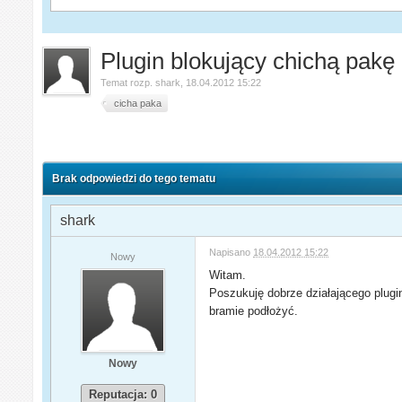
Plugin blokujący chichą pakę
Temat rozp.
shark
,
18.04.2012 15:22
cicha paka
Brak odpowiedzi do tego tematu
shark
Napisano
18.04.2012 15:22
Nowy
Witam.
Poszukuję dobrze działającego plugi
bramie podłożyć.
Nowy
Reputacja: 0