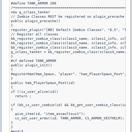
#define TANK_ARMOR 200

/*=========================================================
new g_zclass_tanker

// Zombie Classes MUST be registered on plugin_precache

public plugin_precache()

{

register_plugin("[BB] Default Zombie Classes", "6.5", "Tira
// Register all classes

bb_register_zombie_class(zclass1_name, zclass1_info, zclass
bb_register_zombie_class(zclass2_name, zclass2_info, zclass
bb_register_zombie_class(zclass3_name, zclass3_info, zclass
g_zclass_tanker = bb_register_zombie_class(zclass4_name, z
}

#if defined TANK_ARMOR

public plugin_init()

{

RegisterHam(Ham_Spawn, "player", "ham_PlayerSpawn_Post", 1)
}

public ham_PlayerSpawn_Post(id)

{

if (!is_user_alive(id))

  return ;

if (bb_is_user_zombie(id) && bb_get_user_zombie_class(id) =
{

  give_item(id, "item_assaultsuit");

  cs_set_user_armor(id, TANK_ARMOR, CS_ARMOR_VESTHELM);

}

}
