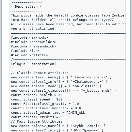
~~~~~~~~~~~~~~~

- Description -

~~~~~~~~~~~~~~~

This plugin adds the default zombie classes from Zombie Pla
into Base Builder. All credit belongs to MeRcyLeZZ.

All classes have been balanced, but feel free to edit them 
you are not satisfied.

===========================================================
#include <amxmodx>

#include <basebuilder>

#include <hamsandwich>

#include <fun>

#include <cstrike>

/*=========================================================
[Plugin Customization]

===========================================================
// Classic Zombie Attributes

new const zclass1_name[] = { "Klasyczny Zombie" }

new const zclass1_info[] = { "=Zbalansowany=" }

new const zclass1_model[] = { "bb_classic" }

new const zclass1_clawmodel[] = { "v_bloodyhands" }

const zclass1_health = 3000

const zclass1_speed = 260

const Float:zclass1_gravity = 1.0

const Float:zclass1_knocback = 0.0

const zclass1_adminflags = ADMIN_ALL

const zclass1_credits = 0

// Fast Zombie Attributes

new const zclass2_name[] = { "Szybki Zombie" }

new const zclass2_info[] = { "HP-- Speed++" }
