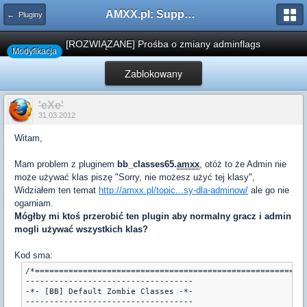
AMXX.pl: Support AMX Mod X i SourceMod
← Pluginy
[ROZWIĄZANE] Prośba o zmiany adminflags
Modyfikacja
Zablokowany
'eXe'
31.03.2012
Witam,
Mam problem z pluginem
bb_classes65.
amxx
, otóż to że Admin nie
może używać klas piszę "Sorry, nie możesz użyć tej klasy",
Widziałem ten temat
http://amxx.pl/topic...sy-dla-adminow/
ale go nie
ogarniam.
Mógłby mi ktoś przerobić ten plugin aby normalny gracz i admin
mogli używać wszystkich klas?
Kod sma:
/*=========================================================
-----------------------------------

-*- [BB] Default Zombie Classes -*-

-----------------------------------
