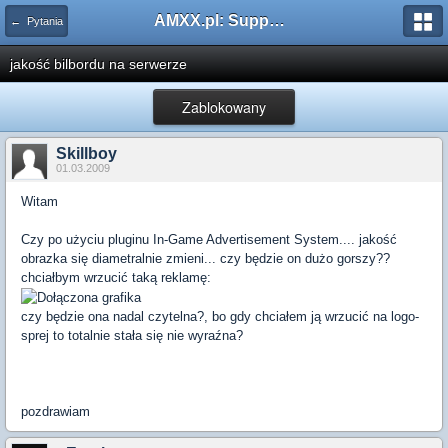
AMXX.pl: Support AMX Mod X i SourceMod
← Pytania
jakość bilbordu na serwerze
Zablokowany
Skillboy
01.03.2009
Witam
Czy po użyciu pluginu In-Game Advertisement System.... jakość
obrazka się diametralnie zmieni... czy będzie on dużo gorszy??
chciałbym wrzucić taką reklamę:
czy będzie ona nadal czytelna?, bo gdy chciałem ją wrzucić na logo-
sprej to totalnie stała się nie wyraźna?
pozdrawiam