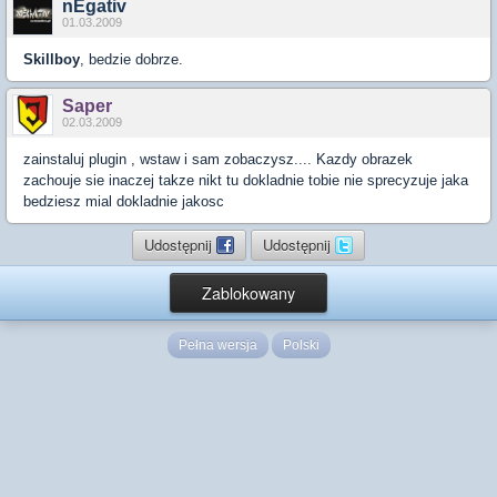
nEgativ
01.03.2009
Skillboy
, bedzie dobrze.
Saper
02.03.2009
zainstaluj plugin , wstaw i sam zobaczysz.... Kazdy obrazek
zachouje sie inaczej takze nikt tu dokladnie tobie nie sprecyzuje jaka
bedziesz mial dokladnie jakosc
Udostępnij
Udostępnij
Zablokowany
Pełna wersja
Polski