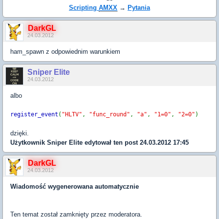
Scripting
AMXX
→
Pytania
DarkGL
24.03.2012
ham_spawn z odpowiednim warunkiem
Sniper Elite
24.03.2012
albo
register_event
(
"HLTV"
,
"func_round"
,
"a"
,
"1=0"
,
"2=0"
)
dzięki.
Użytkownik
Sniper Elite
edytował ten post 24.03.2012 17:45
DarkGL
24.03.2012
Wiadomość wygenerowana automatycznie
Ten temat został zamknięty przez moderatora.