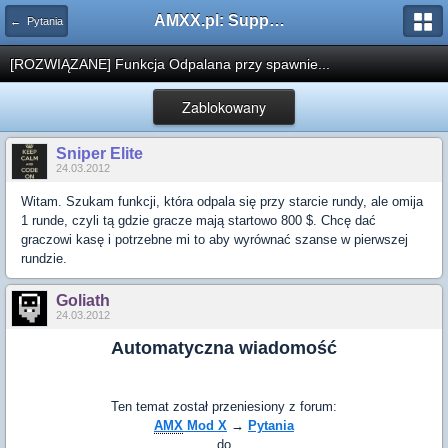
AMXX.pl: Support AMX Mod X i SourceMod
← Pytania
[ROZWIĄZANE] Funkcja Odpalana przy spawnie...
Zablokowany
Sniper Elite
24.03.2012
Witam. Szukam funkcji, która odpala się przy starcie rundy, ale omija
1 runde, czyli tą gdzie gracze mają startowo 800 $. Chcę dać
graczowi kasę i potrzebne mi to aby wyrównać szanse w pierwszej
rundzie.
Goliath
24.03.2012
Automatyczna wiadomość
Ten temat został przeniesiony z forum:
AMX
Mod X
→
Pytania
do