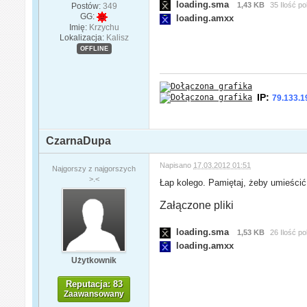
loading.sma
1,43 KB
35 Ilość p
Postów:
349
GG:
loading.amxx
Imię:
Krzychu
Lokalizacja:
Kalisz
OFFLINE
IP:
79.133.1
CzarnaDupa
Napisano
17.03.2012 01:51
Najgorszy z najgorszych
>.<
Łap kolego. Pamiętaj, żeby umieścić
Załączone pliki
loading.sma
1,53 KB
26 Ilość p
loading.amxx
Użytkownik
Reputacja: 83
Zaawansowany