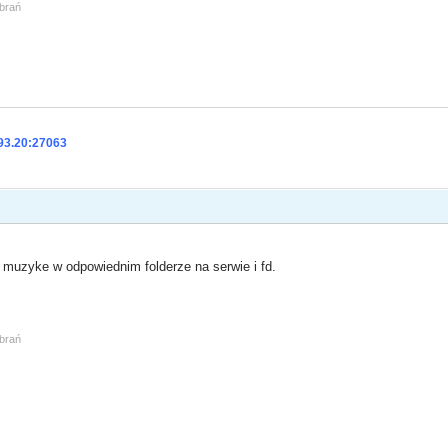
obrań
93.20:27063
 muzyke w odpowiednim folderze na serwie i fd.
obrań