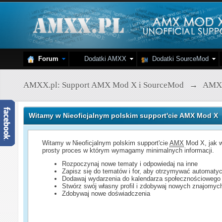
Forum
Dodatki AMXX
Dodatki SourceMod
AMXX.pl: Support AMX Mod X i SourceMod
→
AMX
Witamy w Nieoficjalnym polskim support'cie AMX Mod X
Witamy w Nieoficjalnym polskim support'cie
AMX
Mod X, jak w
prosty proces w którym wymagamy minimalnych informacji.
Rozpoczynaj nowe tematy i odpowiedaj na inne
Zapisz się do tematów i for, aby otrzymywać automatyc
Dodawaj wydarzenia do kalendarza społecznościowego
Stwórz swój własny profil i zdobywaj nowych znajomyc
Zdobywaj nowe doświadczenia