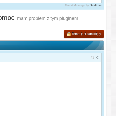
Guest Message by
DevFuse
pomoc
mam problem z tym pluginem
Temat jest zamknięty
#1