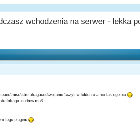
czasz wchodzenia na serwer - lekka 
\sound\misc\strefafragacod\wbijanie \\czyli w folderze a nie tak ogolnie
 strefafraga_codmw.mp3
rem tego pluginu