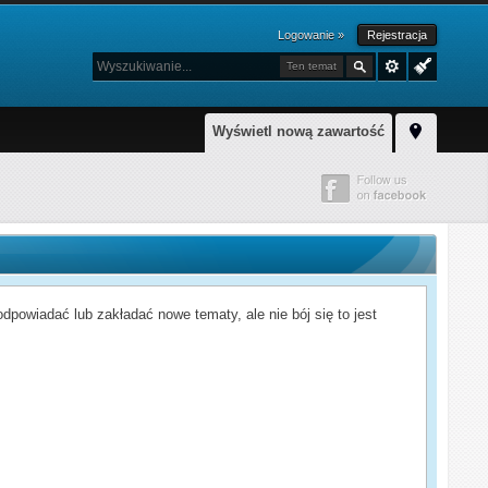
Logowanie »
Rejestracja
Ten temat
Wyświetl nową zawartość
powiadać lub zakładać nowe tematy, ale nie bój się to jest