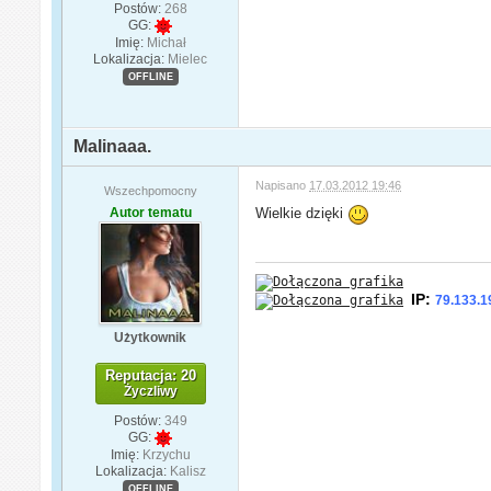
Postów:
268
GG:
Imię:
Michał
Lokalizacja:
Mielec
OFFLINE
Malinaaa.
Napisano
17.03.2012 19:46
Wszechpomocny
Autor tematu
Wielkie dzięki
IP:
79.133.1
Użytkownik
Reputacja: 20
Życzliwy
Postów:
349
GG:
Imię:
Krzychu
Lokalizacja:
Kalisz
OFFLINE