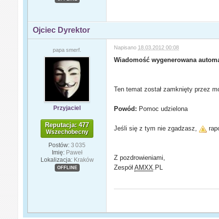
Ojciec Dyrektor
Napisano
18.03.2012 00:08
papa smerf.
Wiadomość wygenerowana automa
Ten temat został zamknięty przez mo
Przyjaciel
Powód:
Pomoc udzielona
Reputacja: 477
Jeśli się z tym nie zgadzasz,
rapo
Wszechobecny
Postów:
3 035
Imię:
Paweł
Z pozdrowieniami,
Lokalizacja:
Kraków
Zespół
AMXX
.PL
OFFLINE