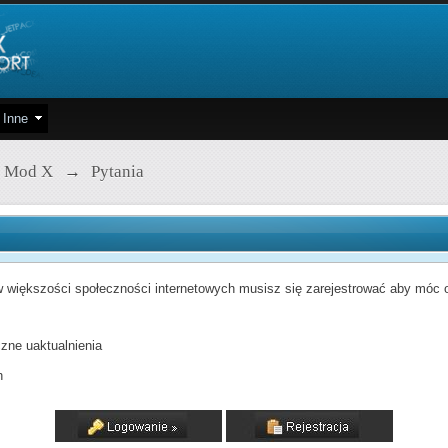
Inne
 Mod X
→
Pytania
 większości społeczności internetowych musisz się zarejestrować aby móc od
zne uaktualnienia
h