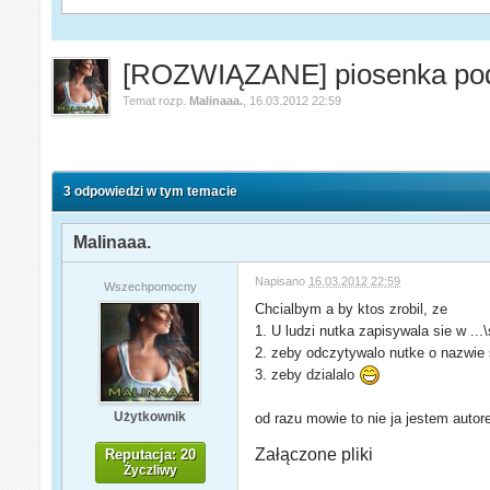
[ROZWIĄZANE] piosenka pod
Temat rozp.
Malinaaa.
,
16.03.2012 22:59
3 odpowiedzi w tym temacie
Malinaaa.
Napisano
16.03.2012 22:59
Wszechpomocny
Chcialbym a by ktos zrobil, ze
1. U ludzi nutka zapisywala sie w ...
2. zeby odczytywalo nutke o nazwie
3. zeby dzialalo
Użytkownik
od razu mowie to nie ja jestem auto
Załączone pliki
Reputacja: 20
Życzliwy