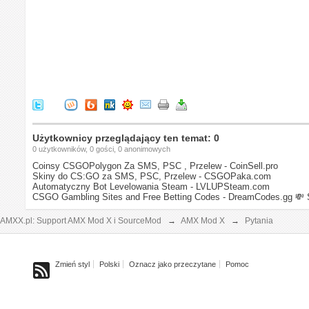
Użytkownicy przeglądający ten temat: 0
0 użytkowników, 0 gości, 0 anonimowych
Coinsy CSGOPolygon Za SMS, PSC , Przelew - CoinSell.pro
Skiny do CS:GO za SMS, PSC, Przelew - CSGOPaka.com
Automatyczny Bot Levelowania Steam - LVLUPSteam.com
CSGO Gambling Sites and Free Betting Codes - DreamCodes.gg
💸 
AMXX.pl: Support AMX Mod X i SourceMod
→
AMX Mod X
→
Pytania
Zmień styl
Polski
Oznacz jako przeczytane
Pomoc