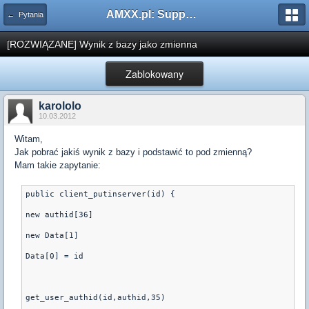
AMXX.pl: Support AMX Mod X i SourceMod
← Pytania
[ROZWIĄZANE] Wynik z bazy jako zmienna
Zablokowany
karololo
10.03.2012
Witam,
Jak pobrać jakiś wynik z bazy i podstawić to pod zmienną?
Mam takie zapytanie:
public client_putinserver(id) {
new authid[36]
new Data[1]
Data[0] = id
get_user_authid(id,authid,35)