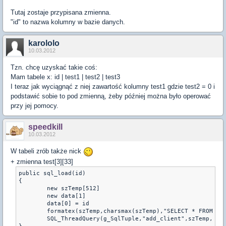
Tutaj zostaje przypisana zmienna.
"id" to nazwa kolumny w bazie danych.
karololo
10.03.2012
Tzn. chcę uzyskać takie coś:
Mam tabele x: id | test1 | test2 | test3
I teraz jak wyciągnąć z niej zawartość kolumny test1 gdzie test2 = 0 i
podstawić sobie to pod zmienną, żeby później można było operować
przy jej pomocy.
speedkill
10.03.2012
W tabeli zrób także nick
+ zmienna test[3][33]
public sql_load(id)

{

	new szTemp[512]

	new data[1]

	data[0] = id

	formatex(szTemp,charsmax(szTemp),"SELECT * FROM `x` WHERE `name` = '%s'",nick_gracza[id])

	SQL_ThreadQuery(g_SqlTuple,"add_client",szTemp, data, sizeof(data))
