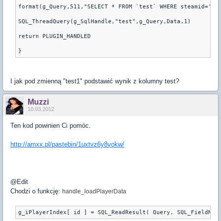
format(g_Query,511,"SELECT * FROM `test` WHERE steamid='%s
SQL_ThreadQuery(g_SqlHandle,"test",g_Query,Data,1)
return PLUGIN_HANDLED
I jak pod zmienną "test1" podstawić wynik z kolumny test?
Muzzi
10.03.2012
Ten kod powinien Ci pomóc.
http://amxx.pl/pastebin/1uxtvz6y8vokw/
@Edit
Chodzi o funkcję:
handle_loadPlayerData