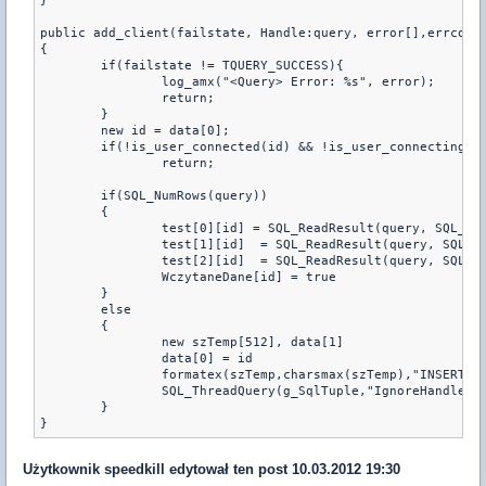
}

public add_client(failstate, Handle:query, error[],errcode,
{

	if(failstate != TQUERY_SUCCESS){

		log_amx("<Query> Error: %s", error);

		return;

	}

	new id = data[0];

	if(!is_user_connected(id) && !is_user_connecting(id))

		return;

	if(SQL_NumRows(query))

	{

		test[0][id] = SQL_ReadResult(query, SQL_FieldNameToNum(query,"zloto"))

		test[1][id]  = SQL_ReadResult(query, SQL_FieldNameToNum(query,"srebro"))

		test[2][id]  = SQL_ReadResult(query, SQL_FieldNameToNum(query,"braz"))

		WczytaneDane[id] = true

	} 

	else

	{

		new szTemp[512], data[1]

		data[0] = id

		formatex(szTemp,charsmax(szTemp),"INSERT INTO `x` (`name`,`test`,`test1`,`test2`) VALUES ('%s','%d','%d','%d')", nick_gracza[id], test[0][id],test[1][id],test[2][id])

		SQL_ThreadQuery(g_SqlTuple,"IgnoreHandleInsert",szTemp,data, 1)

	}

}
Użytkownik
speedkill
edytował ten post 10.03.2012 19:30