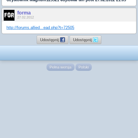
forma
27.02.2012
http://forums.allied...ead.php?t=72505
Udostępnij
Udostępnij
Pełna wersja
Polski