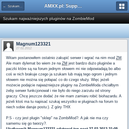
AMXX.pl: Support AMX Mod X i SourceMod
← Szukam pluginu
Szukam najważniejszych pluginów na ZombieMod
Magnum123321
27.02.2012
Witam postanowiłem ostatnio zakupić serwer i wgrać na nim mod
ZM
.
Ale mam dylemat bo wiem że na
ZM
jest bardzo dużo pluginów a
paczki które są na forum jednym słowem mi nie odpowiadają bo albo
coś w nich brakuje czego ja szukam lub mają tego ogrom i jednym
słowem nie można się połapać co do czego służy. Więc jeżeli
możecie podajcie najważniejsze pluginy na ZombieModa chciałbym
żeby serwer funkcjonował i nie było do niego zarzutu od strony
graczy. Chcę jeszcze dodać że nie mam zamiaru robić biohazardu. A
jeżeli ktoś ma tu napisać szukaj wszystko w pluginach na forum to
niech sobie daruje postu:). Z góry THX
P.S - czy jest plugin "sklep" na ZombiMod?. A jak nie ma czy
samemu się go tworzy?.
Użytkownik
Magnum123321
edytował ten post 27.02.2012 21:05