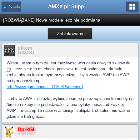
AMXX.pl: Support AMX Mod X i SourceMod
← Pytania
[ROZWIĄZANE] Nowe modele lecz nie podmiana
Zablokowany
pfkers
26.02.2012
Witam.. wiem o tym ze jest mozliwosc wrzucenia nowych skinow do
cs
.. lecz nie o to mi chodzi poniewaz to jest podmiana.. da rade
zrobic aby na konkretnym przykladzie... byla zwykla AWP i ta AWP
na tym obrazku np
http://www.gamebanan...111596?screen=0
i zeby ta AWP z obrazka wybieralo sie po przez wpisanie komendy np
/bronie i i zeby sie ja dostawalo.. a ona bylaby lepsza od zwyklej
AWP .. miala np 15 naboi w amunicji i zabijala 1 strzalem nie wazne
gdzie sie trafi gracza
DarkGL
26.02.2012