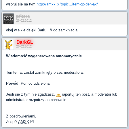
wzoruj się na tym
http://amxx.pl/topic...item-golden-ak/
pfkers
26.02.2012
okej wielkie dzięki Dark... // do zamkniecia
DarkGL
26.02.2012
Wiadomość wygenerowana automatycznie
Ten temat został zamknięty przez moderatora.
Powód:
Pomoc udzielona
Jeśli się z tym nie zgadzasz,
raportuj ten post, a moderator lub
administrator rozpatrzy go ponownie.
Z pozdrowieniami,
Zespół
AMXX
.PL