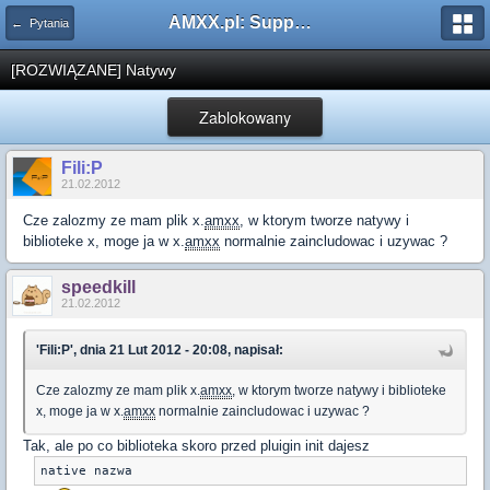
AMXX.pl: Support AMX Mod X i SourceMod
← Pytania
[ROZWIĄZANE] Natywy
Zablokowany
Fili:P
21.02.2012
Cze zalozmy ze mam plik x.
amxx
, w ktorym tworze natywy i
biblioteke x, moge ja w x.
amxx
normalnie zaincludowac i uzywac ?
speedkill
21.02.2012
'Fili:P', dnia 21 Lut 2012 - 20:08, napisał:
Cze zalozmy ze mam plik x.
amxx
, w ktorym tworze natywy i biblioteke
x, moge ja w x.
amxx
normalnie zaincludowac i uzywac ?
Tak, ale po co biblioteka skoro przed pluigin init dajesz
native nazwa