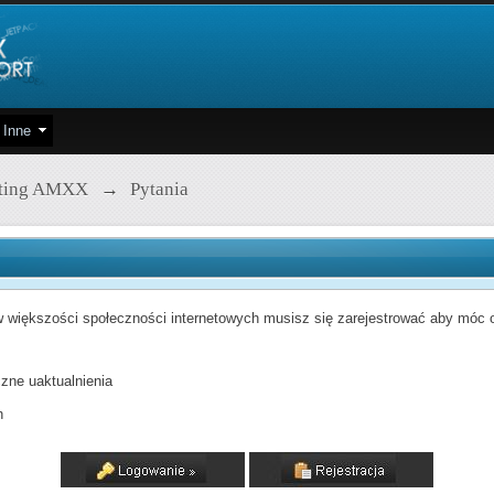
Inne
pting AMXX
→
Pytania
 większości społeczności internetowych musisz się zarejestrować aby móc od
zne uaktualnienia
h