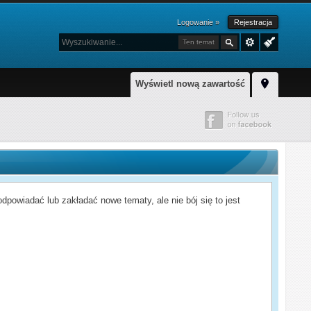
Logowanie »
Rejestracja
Ten temat
Wyświetl nową zawartość
powiadać lub zakładać nowe tematy, ale nie bój się to jest