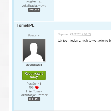
Postów:
142
Lokalizacja:
wawa
OFFLINE
TomekPL
Napisano
23.02.2012 00:53
Pomocny
tak jest. jeden z nich to wstawienie
Użytkownik
Reputacja: 6
Nowy
Postów:
41
GG:
Imię:
Tomek
Lokalizacja:
Szczecin
OFFLINE