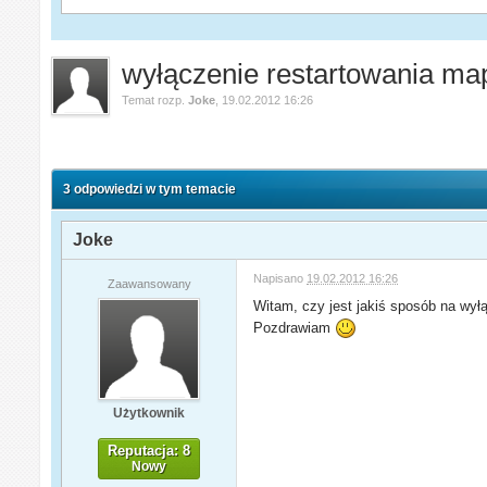
wyłączenie restartowania ma
Temat rozp.
Joke
,
19.02.2012 16:26
3 odpowiedzi w tym temacie
Joke
Napisano
19.02.2012 16:26
Zaawansowany
Witam, czy jest jakiś sposób na wyłą
Pozdrawiam
Użytkownik
Reputacja: 8
Nowy