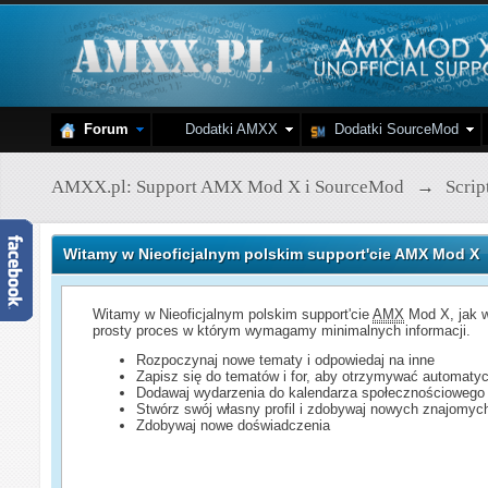
Forum
Dodatki AMXX
Dodatki SourceMod
AMXX.pl: Support AMX Mod X i SourceMod
→
Scri
Witamy w Nieoficjalnym polskim support'cie AMX Mod X
Witamy w Nieoficjalnym polskim support'cie
AMX
Mod X, jak w
prosty proces w którym wymagamy minimalnych informacji.
Rozpoczynaj nowe tematy i odpowiedaj na inne
Zapisz się do tematów i for, aby otrzymywać automatyc
Dodawaj wydarzenia do kalendarza społecznościowego
Stwórz swój własny profil i zdobywaj nowych znajomyc
Zdobywaj nowe doświadczenia