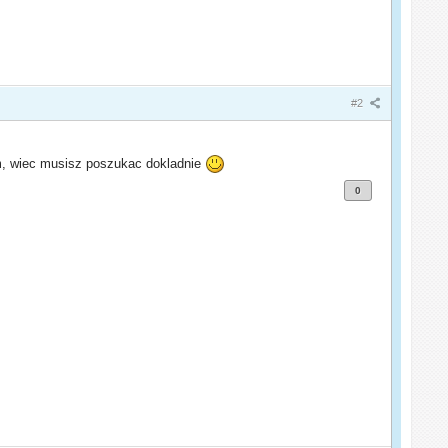
#2
tam, wiec musisz poszukac dokladnie
0