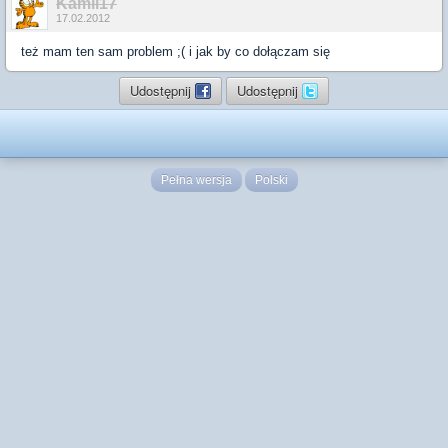
Kamil17
17.02.2012
też mam ten sam problem ;( i jak by co dołączam się
Udostępnij
Udostępnij
Pełna wersja
Polski