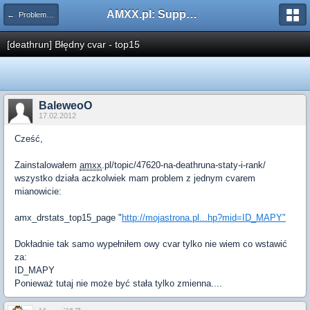
AMXX.pl: Support AMX Mod X i SourceMod
← Problemy z pluginami
[deathrun] Błędny cvar - top15
BaleweoO
17.02.2012
Cześć,
Zainstalowałem
amxx
.pl/topic/47620-na-deathruna-staty-i-rank/
wszystko działa aczkolwiek mam problem z jednym cvarem
mianowicie:
amx_drstats_top15_page "
http://mojastrona.pl...hp?mid=ID_MAPY"
Dokładnie tak samo wypełniłem owy cvar tylko nie wiem co wstawić
za:
ID_MAPY
Ponieważ tutaj nie może być stała tylko zmienna....