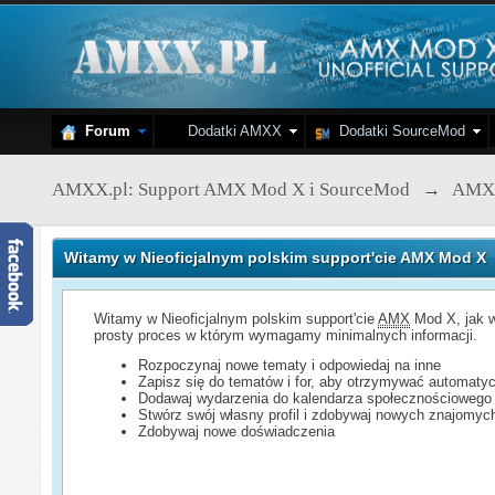
Forum
Dodatki AMXX
Dodatki SourceMod
AMXX.pl: Support AMX Mod X i SourceMod
→
AMX
Witamy w Nieoficjalnym polskim support'cie AMX Mod X
Witamy w Nieoficjalnym polskim support'cie
AMX
Mod X, jak w
prosty proces w którym wymagamy minimalnych informacji.
Rozpoczynaj nowe tematy i odpowiedaj na inne
Zapisz się do tematów i for, aby otrzymywać automatyc
Dodawaj wydarzenia do kalendarza społecznościowego
Stwórz swój własny profil i zdobywaj nowych znajomyc
Zdobywaj nowe doświadczenia