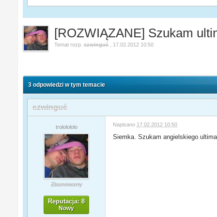
[ROZWIĄZANE] Szukam ulti
Temat rozp.
szwinguś
,
17.02.2012 10:50
3 odpowiedzi w tym temacie
szwinguś
Napisano
17.02.2012 10:50
trololololo
Siemka. Szukam angielskiego ultim
Zbanowany
Reputacja: 8
Nowy