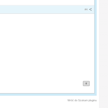
#4
0
Wróć do Szukam pluginu