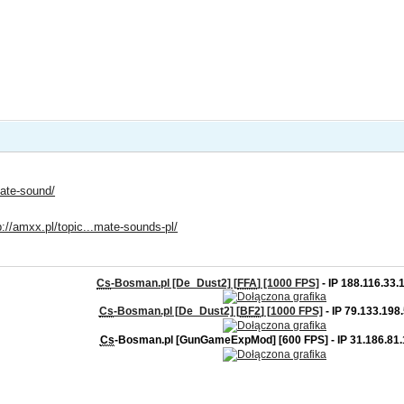
mate-sound/
p://amxx.pl/topic...mate-sounds-pl/
Cs
-Bosman.pl [De_Dust2] [
FFA
] [1000 FPS]
- IP 188.116.33.
Cs
-Bosman.pl [De_Dust2] [
BF2
] [1000 FPS]
- IP 79.133.198
Cs
-Bosman.pl [GunGameExpMod] [600 FPS] - IP 31.186.81