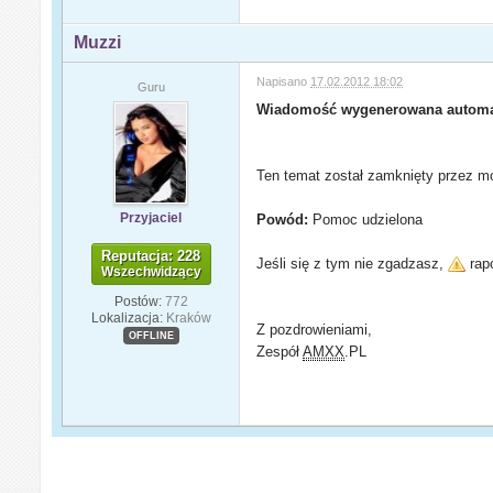
Muzzi
Napisano
17.02.2012 18:02
Guru
Wiadomość wygenerowana automa
Ten temat został zamknięty przez mo
Przyjaciel
Powód:
Pomoc udzielona
Reputacja: 228
Jeśli się z tym nie zgadzasz,
rapo
Wszechwidzący
Postów:
772
Lokalizacja:
Kraków
Z pozdrowieniami,
OFFLINE
Zespół
AMXX
.PL