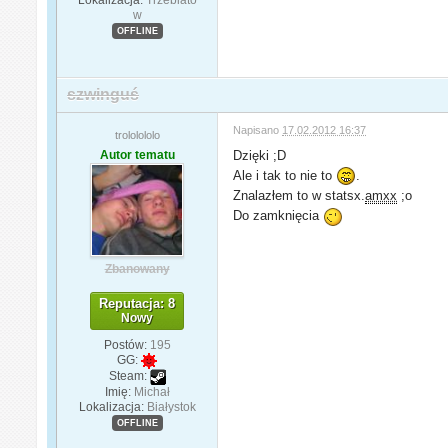
w
OFFLINE
szwinguś
Napisano
17.02.2012 16:37
trololololo
Autor tematu
Dzięki ;D
Ale i tak to nie to
.
Znalazłem to w statsx.
amxx
;o
Do zamknięcia
Zbanowany
Reputacja: 8
Nowy
Postów:
195
GG:
Steam:
Imię:
Michał
Lokalizacja:
Białystok
OFFLINE