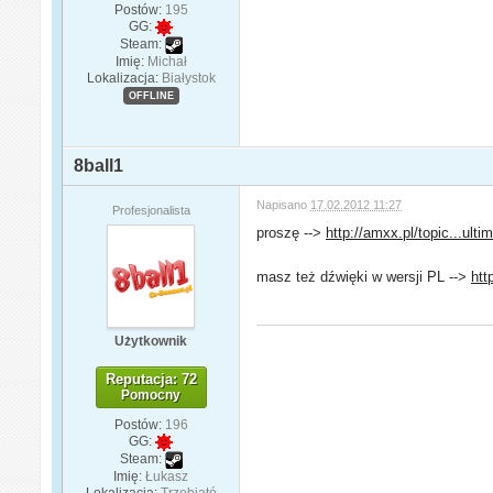
Postów:
195
GG:
Steam:
Imię:
Michał
Lokalizacja:
Białystok
OFFLINE
8ball1
Napisano
17.02.2012 11:27
Profesjonalista
proszę -->
http://amxx.pl/topic...ulti
masz też dźwięki w wersji PL -->
htt
Użytkownik
Reputacja: 72
Pomocny
Postów:
196
GG:
Steam:
Imię:
Łukasz
Lokalizacja:
Trzebiató