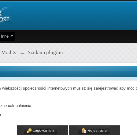
Inne
 Mod X
→
Szukam pluginu
 większości społeczności internetowych musisz się zarejestrować aby móc od
zne uaktualnienia
h