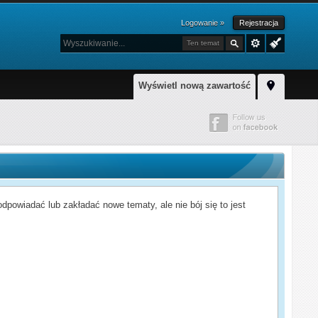
Logowanie »
Rejestracja
Ten temat
Wyświetl nową zawartość
powiadać lub zakładać nowe tematy, ale nie bój się to jest