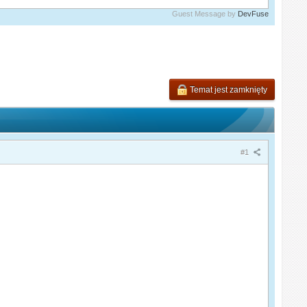
Guest Message by
DevFuse
Temat jest zamknięty
#1