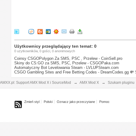
Użytkownicy przeglądający ten temat: 0
0 użytkowników, 0 gości, 0 anonimowych
Coinsy CSGOPolygon Za SMS, PSC , Przelew - CoinSell.pro
Skiny do CS:GO za SMS, PSC, Przelew - CSGOPaka.com
Automatyczny Bot Levelowania Steam - LVLUPSteam.com
CSGO Gambling Sites and Free Betting Codes - DreamCodes.gg
💸 
AMXX.pl: Support AMX Mod X i SourceMod
→
AMX Mod X
→
Szukam pluginu
Zmień styl
Polski
Oznacz jako przeczytane
Pomoc