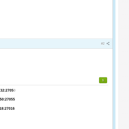
#2
1
132:2705
0
.50:27055
.18:27016