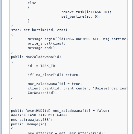
	else

	{

			remove_task(id+TASK_ID);

			set_bartime(id, 0);

	}

}

stock set_bartime(id, czas)

{

	message_begin((id)?MSG_ONE:MSG_ALL, msg_bartime, _, id)

	write_short(czas);

	message_end();

}

public MocZaladowana(id)

{

	id -= TASK_ID;

	if(!ma_klase[id]) return;

	moc_zaladowana[id] = true;

	client_print(id, print_center, "Umiejetnosc zostala aktywowana!");

	CurWeapon(id);

}

public ResetHUD(id) moc_zaladowana[id] = false;

#define TASK_ZATRUCIE 64000

new zatruwajacy[33];

public Damage(id)

{

	new attacker = get_user_attacker(id);
