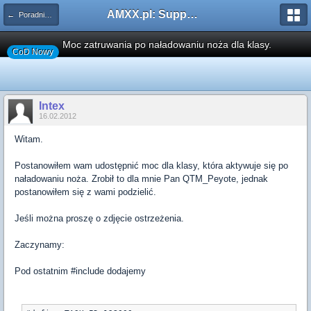
AMXX.pl: Support AMX Mod X i SourceMod
← Poradniki, Łatki oraz Pluginy
Moc zatruwania po naładowaniu noża dla klasy.
CoD Nowy
Intex
16.02.2012
Witam.
Postanowiłem wam udostępnić moc dla klasy, która aktywuje się po
naładowaniu noża. Zrobił to dla mnie Pan QTM_Peyote, jednak
postanowiłem się z wami podzielić.
Jeśli można proszę o zdjęcie ostrzeżenia.
Zaczynamy:
Pod ostatnim #include dodajemy