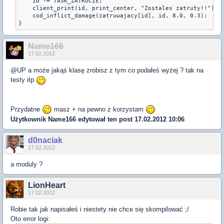
    id -= TASK_ZATRUCIE;

    client_print(id, print_center, "Zostales zatruty!!");

    cod_inflict_damage(zatruwajacy[id], id, 8.0, 0.3);

Name166
17.02.2012
@UP a może jakąś klasę zrobisz z tym co podałeś wyżej ? tak na
testy itp
Przydatne
masz + na pewno z korzystam
Użytkownik
Name166
edytował ten post 17.02.2012 10:06
d0naciak
17.02.2012
a moduly ?
LionHeart
17.02.2012
Robie tak jak napisałeś i niestety nie chce się skompilować ;/
Oto error logi: