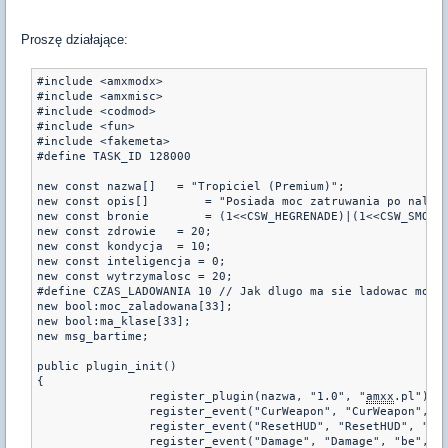
Proszę działające:
#include <amxmodx>

#include <amxmisc>

#include <codmod>

#include <fun>

#include <fakemeta>

#define TASK_ID 128000

new const nazwa[]   = "Tropiciel (Premium)";

new const opis[]	= "Posiada moc zatruwania po naladowaniu noza dla klasy";

new const bronie	= (1<<CSW_HEGRENADE)|(1<<CSW_SMOKEGRENADE)|(1<<CSW_FIVESEVEN)|(1<<CSW_MP5NAVY)|(1<<CSW_FLASHBANG);

new const zdrowie   = 20;

new const kondycja  = 10;

new const inteligencja = 0;

new const wytrzymalosc = 20;

#define CZAS_LADOWANIA 10 // Jak dlugo ma sie ladowac moc w
new bool:moc_zaladowana[33];

new bool:ma_klase[33];

new msg_bartime;

public plugin_init()

{

		register_plugin(nazwa, "1.0", "
amxx
.pl");

		register_event("CurWeapon", "CurWeapon", "be", "1=1");

		register_event("ResetHUD", "ResetHUD", "abe");

		register_event("Damage", "Damage", "be", "2!0", "3=0", "4!0");
