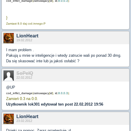
cod_inflict_damage
(
zatruwajacy
[
id
],
id
,
8.0
,
0.3
);
}
Zamiast 8.0 daj coś innego:P
LionHeart
19.02.2012
I mam problem .
Pakują u mnie w inteligencje i wtedy zatrucie wali po ponad 30 dmg.
Da się skasować inte lub ja jakoś osłabić ?
SoPelQ
22.02.2012
@UP
cod_inflict_damage
(
zatruwajacy
[
id
],
id
,
8.0
,
0.3
);
Zamień 0.3 na 0.0.
Użytkownik
lok301
edytował ten post 22.02.2012 19:56
LionHeart
23.02.2012
Dzięki za pomoc. Zaraz przetestuje ;d