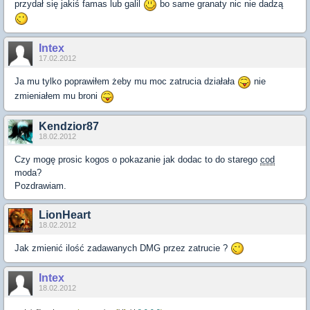
przydał się jakiś famas lub galil
bo same granaty nic nie dadzą
Intex
17.02.2012
Ja mu tylko poprawiłem żeby mu moc zatrucia działała
nie
zmieniałem mu broni
Kendzior87
18.02.2012
Czy mogę prosic kogos o pokazanie jak dodac to do starego
cod
moda?
Pozdrawiam.
LionHeart
18.02.2012
Jak zmienić ilość zadawanych DMG przez zatrucie ?
Intex
18.02.2012