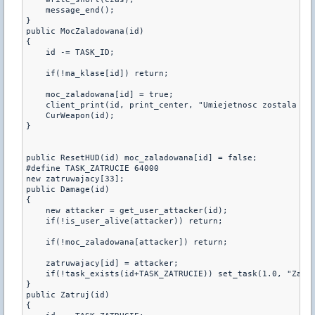
    message_end();  

}

public MocZaladowana(id)

{

    id -= TASK_ID;

    if(!ma_klase[id]) return;

    moc_zaladowana[id] = true;

    client_print(id, print_center, "Umiejetnosc zostala akt
    CurWeapon(id);

}

public ResetHUD(id) moc_zaladowana[id] = false;

#define TASK_ZATRUCIE 64000

new zatruwajacy[33];

public Damage(id)

{

    new attacker = get_user_attacker(id);

    if(!is_user_alive(attacker)) return;

    if(!moc_zaladowana[attacker]) return;

    zatruwajacy[id] = attacker;

    if(!task_exists(id+TASK_ZATRUCIE)) set_task(1.0, "Zatru
}

public Zatruj(id)

{
