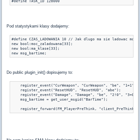
Pod statystykami klasy dodajemy:
#define CZAS_LADOWANIA 10 // Jak dlugo ma sie ladowac moc w
new bool:moc_zaladowana[33];

new bool:ma_klase[33];

Do public plugin_init() dopisujemy to:
    register_event("CurWeapon", "CurWeapon", "be", "1=1");

    register_event("ResetHUD", "ResetHUD", "abe");

    register_event("Damage", "Damage", "be", "2!0", "3=0", 
    msg_bartime = get_user_msgid("BarTime");

#define TASK_ID 128000