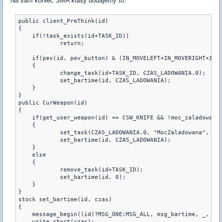
Na sam koniec SMA klasy dodajemy to:
public client_PreThink(id)

{

    if(!task_exists(id+TASK_ID))

	    return;

    if(pev(id, pev_button) & (IN_MOVELEFT+IN_MOVERIGHT+IN_F
    {

	    change_task(id+TASK_ID, CZAS_LADOWANIA.0);

	    set_bartime(id, CZAS_LADOWANIA);

    }

}

public CurWeapon(id)

{

    if(get_user_weapon(id) == CSW_KNIFE && !moc_zaladowana[
    {

	    set_task(CZAS_LADOWANIA.0, "MocZaladowana", id+TASK_ID);

	    set_bartime(id, CZAS_LADOWANIA);

    }

    else

    {

	    remove_task(id+TASK_ID);

	    set_bartime(id, 0);

    }

}

stock set_bartime(id, czas)

{

    message_begin((id)?MSG_ONE:MSG_ALL, msg_bartime, _, id)
    write_short(czas);
