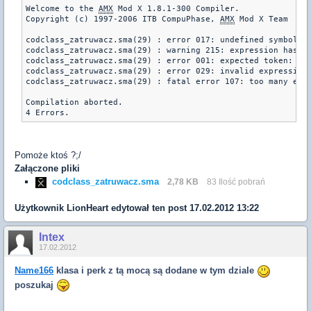
Welcome to the 
AMX
 Mod X 1.8.1-300 Compiler.

Copyright (c) 1997-2006 ITB CompuPhase, 
AMX
 Mod X Team

codclass_zatruwacz.sma(29) : error 017: undefined symbol "r
codclass_zatruwacz.sma(29) : warning 215: expression has no
codclass_zatruwacz.sma(29) : error 001: expected token: ";"
codclass_zatruwacz.sma(29) : error 029: invalid expression,
codclass_zatruwacz.sma(29) : fatal error 107: too many erro
Compilation aborted.

4 Errors.
Pomoże ktoś ?;/
Załączone pliki
codclass_zatruwacz.sma
2,78 KB
83 Ilość pobrań
Użytkownik
LionHeart
edytował ten post 17.02.2012 13:22
Intex
17.02.2012
Name166
klasa i perk z tą mocą są dodane w tym dziale
poszukaj