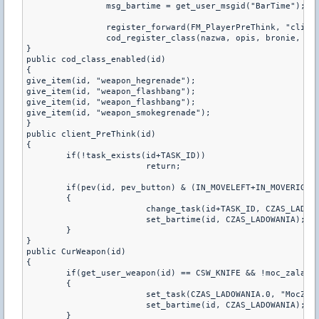
		msg_bartime = get_user_msgid("BarTime");

		register_forward(FM_PlayerPreThink, "client_PreThink");

		cod_register_class(nazwa, opis, bronie, zdrowie, kondycja, inteligencja, wytrzymalosc);

}

public cod_class_enabled(id)

{

give_item(id, "weapon_hegrenade");

give_item(id, "weapon_flashbang");

give_item(id, "weapon_flashbang");

give_item(id, "weapon_smokegrenade");

}

public client_PreThink(id)

{

	if(!task_exists(id+TASK_ID))

			return;

	if(pev(id, pev_button) & (IN_MOVELEFT+IN_MOVERIGHT+IN_FORWARD+IN_BACK+IN_JUMP+IN_DUCK))

	{

			change_task(id+TASK_ID, CZAS_LADOWANIA.0);

			set_bartime(id, CZAS_LADOWANIA);

	}

}

public CurWeapon(id)

{

	if(get_user_weapon(id) == CSW_KNIFE && !moc_zaladowana[id] && ma_klase[id])

	{

			set_task(CZAS_LADOWANIA.0, "MocZaladowana", id+TASK_ID);

			set_bartime(id, CZAS_LADOWANIA);

	}
