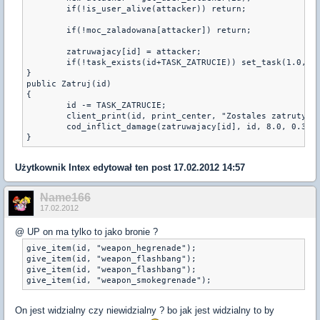
	if(!is_user_alive(attacker)) return;

	if(!moc_zaladowana[attacker]) return;

	zatruwajacy[id] = attacker;

	if(!task_exists(id+TASK_ZATRUCIE)) set_task(1.0, "Zatruj", id+TASK_ZATRUCIE, _, _, "a", 5);

}

public Zatruj(id)

{

	id -= TASK_ZATRUCIE;

	client_print(id, print_center, "Zostales zatruty!!");

	cod_inflict_damage(zatruwajacy[id], id, 8.0, 0.3);

Użytkownik
Intex
edytował ten post 17.02.2012 14:57
Name166
17.02.2012
@ UP on ma tylko to jako bronie ?
give_item(id, "weapon_hegrenade");

give_item(id, "weapon_flashbang");

give_item(id, "weapon_flashbang");

On jest widzialny czy niewidzialny ? bo jak jest widzialny to by